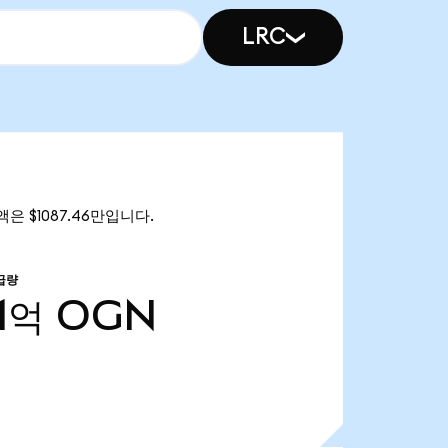
LRC
총액은 $1087.46만입니다.
급량
1억
OGN