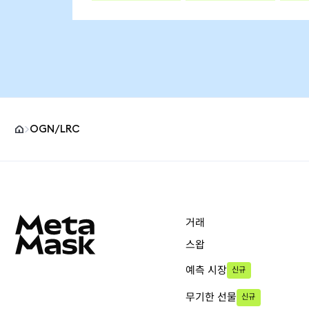
OGN/LRC
MetaMask 사이트 바닥글
거래
스왑
예측 시장
신규
무기한 선물
신규