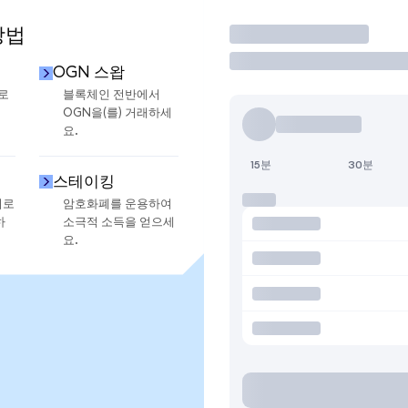
방법
거래
OGN 스왑
로
블록체인 전반에서
OGN을(를) 거래하세
요.
15분
30분
스테이킹
지로
암호화폐를 운용하여
하
소극적 소득을 얻으세
요.