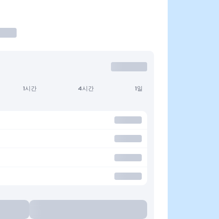
1시간
4시간
1일