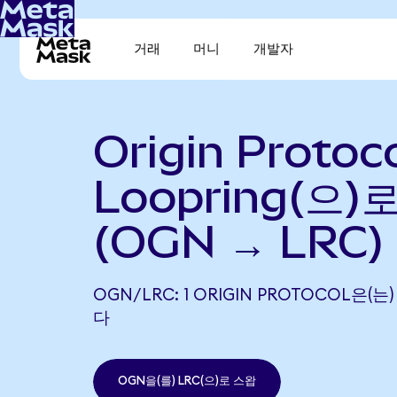
거래
머니
개발자
Origin Protoc
Loopring(으)
(OGN → LRC)
OGN/LRC: 1 ORIGIN PROTOCOL은(는
다
OGN을(를) LRC(으)로 스왑