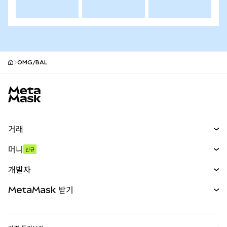
OMG/BAL
MetaMask 사이트 바닥글
거래
스왑
머니
신규
예측 시장
신규
매수
개발자
무기한 선물
신규
카드
문서 보기
MetaMask 받기
실물자산
mUSD
신규
대시보드
Transaction Shield
수익 창출
Smart Accounts Kit
에이전트 지갑
신규