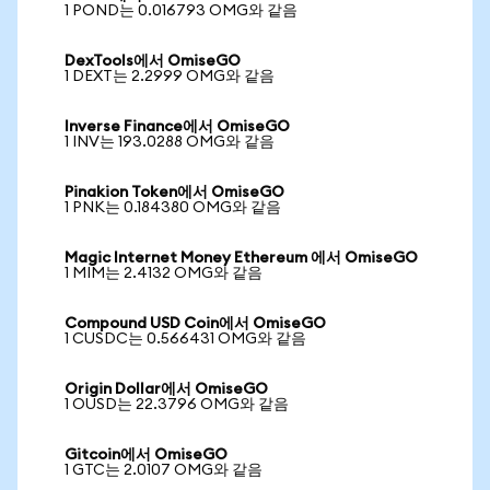
1 POND는 0.016793 OMG와 같음
DexTools에서 OmiseGO
1 DEXT는 2.2999 OMG와 같음
Inverse Finance에서 OmiseGO
1 INV는 193.0288 OMG와 같음
Pinakion Token에서 OmiseGO
1 PNK는 0.184380 OMG와 같음
Magic Internet Money Ethereum 에서 OmiseGO
1 MIM는 2.4132 OMG와 같음
Compound USD Coin에서 OmiseGO
1 CUSDC는 0.566431 OMG와 같음
Origin Dollar에서 OmiseGO
1 OUSD는 22.3796 OMG와 같음
Gitcoin에서 OmiseGO
1 GTC는 2.0107 OMG와 같음