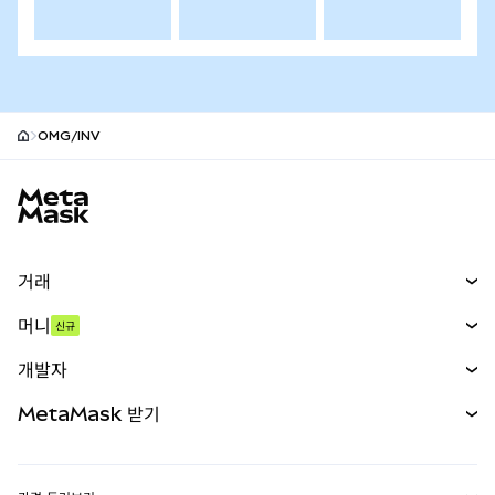
OMG/INV
MetaMask 사이트 바닥글
거래
스왑
머니
신규
예측 시장
신규
매수
개발자
무기한 선물
신규
카드
문서 보기
MetaMask 받기
실물자산
mUSD
신규
대시보드
Transaction Shield
수익 창출
Smart Accounts Kit
에이전트 지갑
신규