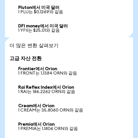
Pluton에서 미국 달러
1 PLU는 $0.1269와 같음
DFI money에서 미국 달러
1 YFII는 $25.01와 같음
더 많은 변환 살펴보기
고급 자산 전환
Frontier에서 Orion
1 FRONT는 1.1384 ORN와 같음
Rai Reflex Index에서 Orion
1 RAI는 186.2262 ORN와 같음
Cream에서 Orion
1 CREAM는 35.8060 ORN와 같음
Premia에서 Orion
1 PREMIA는 1.1806 ORN와 같음