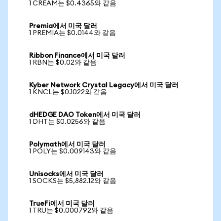
1 CREAM는 $0.4365와 같음
Premia에서 미국 달러
1 PREMIA는 $0.0144와 같음
Ribbon Finance에서 미국 달러
1 RBN는 $0.02와 같음
Kyber Network Crystal Legacy에서 미국 달러
1 KNCL는 $0.1022와 같음
dHEDGE DAO Token에서 미국 달러
1 DHT는 $0.0256와 같음
Polymath에서 미국 달러
1 POLY는 $0.009143와 같음
Unisocks에서 미국 달러
1 SOCKS는 $5,882.12와 같음
TrueFi에서 미국 달러
1 TRU는 $0.000792와 같음