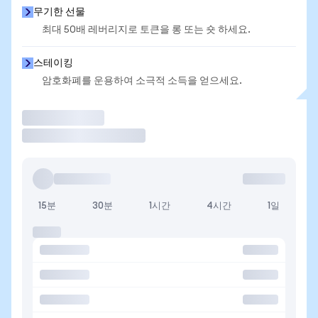
무기한 선물
최대 50배 레버리지로 토큰을 롱 또는 숏 하세요.
스테이킹
암호화폐를 운용하여 소극적 소득을 얻으세요.
거래
15분
30분
1시간
4시간
1일