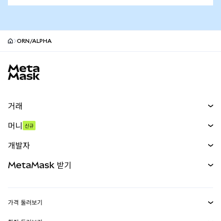
ORN/ALPHA
MetaMask 사이트 바닥글
거래
스왑
머니
신규
예측 시장
신규
매수
개발자
무기한 선물
신규
카드
문서 보기
MetaMask 받기
실물자산
mUSD
신규
대시보드
Transaction Shield
수익 창출
Smart Accounts Kit
에이전트 지갑
신규
가격 둘러보기
임베디드 지갑
Snaps
비트코인 가격