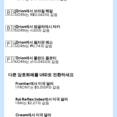
Orion에서 브라질 헤알
🇧🇷
1 ORN는 R$0.0621와 같음
Orion에서 방글라데시 타카
🇧🇩
1 ORN는 ৳1.50와 같음
Orion에서 필리핀 페소
🇵🇭
1 ORN는 ₱0.74와 같음
Orion에서 폴란드 즐로티
🇵🇱
1 ORN는 zł 0.0453와 같음
다른 암호화폐를 USD로 전환하세요
Frontier에서 미국 달러
1 FRONT는 $0.0139와 같음
Rai Reflex Index에서 미국 달러
1 RAI는 $2.27와 같음
Cream에서 미국 달러