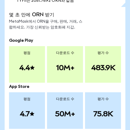
1 YFII는 2051.7692 ORN와 같음
몇 초 만에 ORN 받기
MetaMask에서 ORN을 구매, 판매, 거래, 스
왑하세요. 가장 신뢰받는 암호화폐 지갑.
Google Play
평점
다운로드 수
평가 수
4.4
10M+
483.9K
App Store
평점
다운로드 수
평가 수
4.7
50M+
75.8K