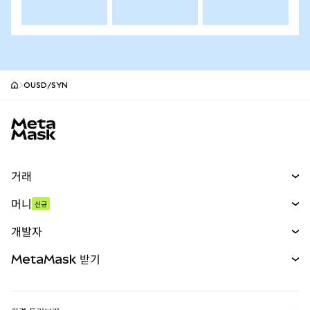
OUSD/SYN
MetaMask 사이트 바닥글
거래
스왑
머니
신규
예측 시장
신규
매수
개발자
무기한 선물
신규
카드
문서 보기
MetaMask 받기
실물자산
mUSD
신규
대시보드
Transaction Shield
수익 창출
Smart Accounts Kit
에이전트 지갑
신규