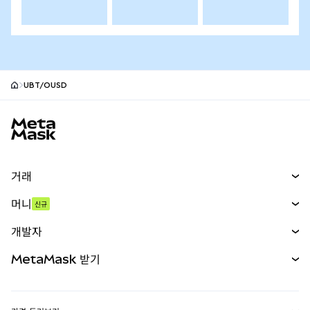
UBT/OUSD
MetaMask 사이트 바닥글
거래
스왑
머니
신규
예측 시장
신규
매수
개발자
무기한 선물
신규
카드
문서 보기
MetaMask 받기
실물자산
mUSD
신규
대시보드
Transaction Shield
수익 창출
Smart Accounts Kit
에이전트 지갑
신규