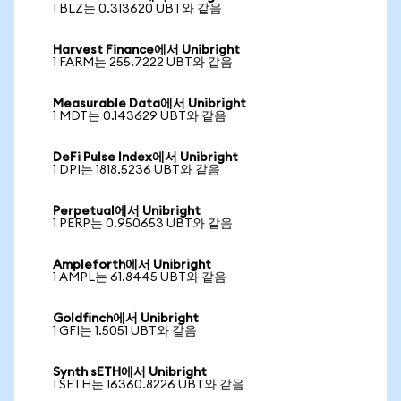
1 BLZ는 0.313620 UBT와 같음
Harvest Finance에서 Unibright
1 FARM는 255.7222 UBT와 같음
Measurable Data에서 Unibright
1 MDT는 0.143629 UBT와 같음
DeFi Pulse Index에서 Unibright
1 DPI는 1818.5236 UBT와 같음
Perpetual에서 Unibright
1 PERP는 0.950653 UBT와 같음
Ampleforth에서 Unibright
1 AMPL는 61.8445 UBT와 같음
Goldfinch에서 Unibright
1 GFI는 1.5051 UBT와 같음
Synth sETH에서 Unibright
1 SETH는 16360.8226 UBT와 같음