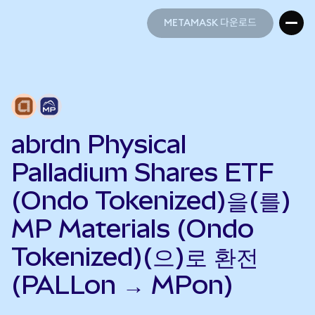
METAMASK 다운로드
METAMASK 다운로드
abrdn Physical
Palladium Shares ETF
(Ondo Tokenized)을(를)
MP Materials (Ondo
Tokenized)(으)로 환전
(PALLon → MPon)