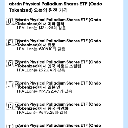
abrdn Physical Palladium Shares ETF (Ondo
Tokenized) 오늘의 환전 가격
abrdn Physical Palladium Shares ETF (Ondo
🇺🇸
Tokenized)에서 미국 달러
1 PALLon는 $124.98와 같음
abrdn Physical Palladium Shares ETF (Ondo
🇪🇺
Tokenized)에서 유로
1 PALLon는 €108.10와 같음
abrdn Physical Palladium Shares ETF (Ondo
🇬🇧
Tokenized)에서 영국 파운드 스털링
1 PALLon는 £92.64와 같음
abrdn Physical Palladium Shares ETF (Ondo
🇯🇵
Tokenized)에서 일본 엔
1 PALLon는 ¥19,722.47와 같음
abrdn Physical Palladium Shares ETF (Ondo
🇨🇳
Tokenized)에서 중국 위안화
1 PALLon는 ¥843.25와 같음
abrdn Physical Palladium Shares ETF (Ondo
🇹🇷