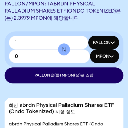
PALLON/MPON: 1 ABRDN PHYSICAL
PALLADIUM SHARES ETF (ONDO TOKENIZED)은
(는) 2.3979 MPON에 해당합니다
PALLON
MPON
PALLON을(를) MPON(으)로 스왑
최신 abrdn Physical Palladium Shares ETF
(Ondo Tokenized) 시장 정보
abrdn Physical Palladium Shares ETF (Ondo