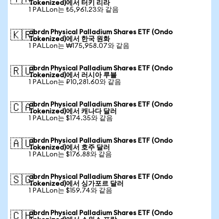
Tokenized)에서 터키 리라
1 PALLon는 ₺5,961.23와 같음
abrdn Physical Palladium Shares ETF (Ondo
🇰🇷
Tokenized)에서 한국 원화
1 PALLon는 ₩175,958.07와 같음
abrdn Physical Palladium Shares ETF (Ondo
🇷🇺
Tokenized)에서 러시아 루블
1 PALLon는 ₽10,281.60와 같음
abrdn Physical Palladium Shares ETF (Ondo
🇨🇦
Tokenized)에서 캐나다 달러
1 PALLon는 $174.35와 같음
abrdn Physical Palladium Shares ETF (Ondo
🇦🇺
Tokenized)에서 호주 달러
1 PALLon는 $176.88와 같음
abrdn Physical Palladium Shares ETF (Ondo
🇸🇬
Tokenized)에서 싱가포르 달러
1 PALLon는 $159.74와 같음
abrdn Physical Palladium Shares ETF (Ondo
🇨🇭