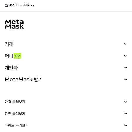
PALLon/MPon
MetaMask 사이트 바닥글
거래
스왑
머니
신규
예측 시장
신규
매수
개발자
무기한 선물
신규
카드
문서 보기
MetaMask 받기
실물자산
mUSD
신규
대시보드
Transaction Shield
수익 창출
Smart Accounts Kit
에이전트 지갑
신규
가격 둘러보기
임베디드 지갑
Snaps
비트코인 가격
환전 둘러보기
MetaMask Connect
이더리움 가격
보상
신규
BTC를 USD로 환전
솔라나 가격
가이드 둘러보기
Snaps
보안
ETH를 USD로 환전
BTC 매수