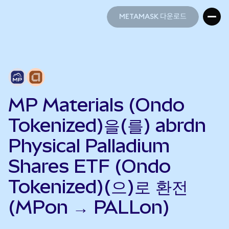
METAMASK 다운로드
METAMASK 다운로드
MP Materials (Ondo
Tokenized)을(를) abrdn
Physical Palladium
Shares ETF (Ondo
Tokenized)(으)로 환전
(MPon → PALLon)