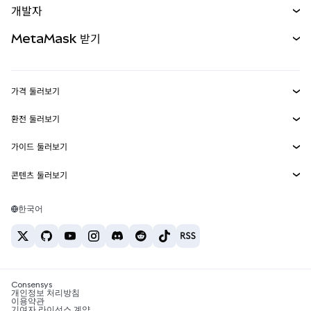
개발자
무기한 선물
신규
카드
문서 보기
MetaMask 받기
실물자산
mUSD
신규
대시보드
Transaction Shield
수익 창출
Smart Accounts Kit
에이전트 지갑
신규
가격 둘러보기
임베디드 지갑
Snaps
비트코인 가격
환전 둘러보기
MetaMask Connect
이더리움 가격
보상
신규
BTC를 USD로 환전
솔라나 가격
가이드 둘러보기
Snaps
보안
ETH를 USD로 환전
BTC 매수
시바이누 가격
USDT를 INR로 환전
콘텐츠 둘러보기
웹3 서비스
고객 지원
ETH 매수
페페 가격
비트코인 지갑
BTC를 USDT로 환전
SOL 매수
채용
테더 가격
솔라나 지갑
한국어
BTC를 INR로 환전
PEPE 매수
연락처
USDC 가격
최고의 암호화폐 카드
ETH를 USDT로 환전
USDT 매수
체인링크 가격
최고의 모바일 암호화폐 지갑
USDT를 PHP로 환전
USDC 매수
Polymarket이란?
BTC를 EUR로 환전
SHIB 매수
Consensys
암호화폐 세금 뉴스
개인정보 처리방침
이용약관
BNB 매수
기여자 라이선스 계약