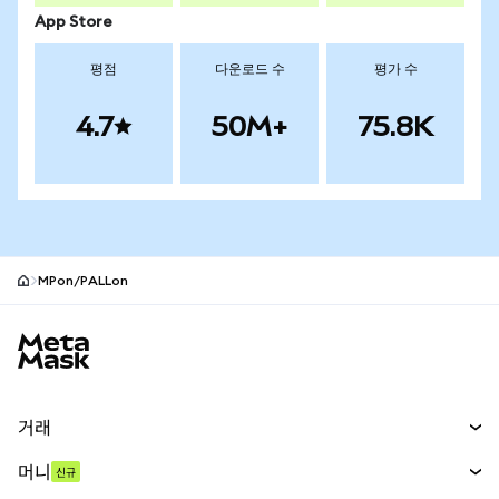
App Store
평점
다운로드 수
평가 수
4.7
50M+
75.8K
MPon/PALLon
MetaMask 사이트 바닥글
거래
스왑
머니
신규
예측 시장
신규
매수