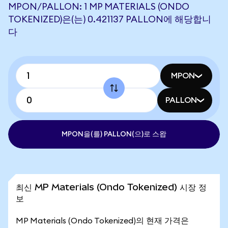
MPON/PALLON: 1 MP MATERIALS (ONDO
TOKENIZED)은(는) 0.421137 PALLON에 해당합니
다
MPON
PALLON
MPON을(를) PALLON(으)로 스왑
최신 MP Materials (Ondo Tokenized) 시장 정
보
MP Materials (Ondo Tokenized)의 현재 가격은