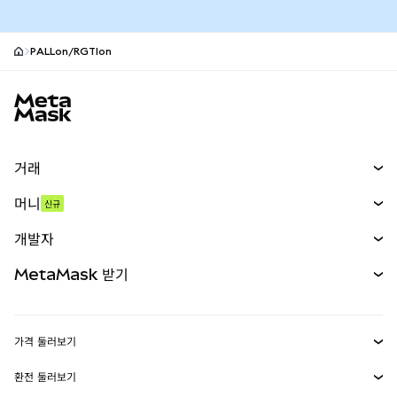
PALLon/RGTIon
MetaMask 사이트 바닥글
거래
스왑
머니
신규
예측 시장
신규
매수
개발자
무기한 선물
신규
카드
문서 보기
MetaMask 받기
실물자산
mUSD
신규
대시보드
Transaction Shield
수익 창출
Smart Accounts Kit
에이전트 지갑
신규
가격 둘러보기
임베디드 지갑
Snaps
비트코인 가격
환전 둘러보기
MetaMask Connect
이더리움 가격
보상
신규
BTC를 USD로 환전