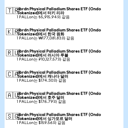
abrdn Physical Palladium Shares ETF (Ondo
🇹🇷
Tokenized)에서 터키 리라
1 PALLon는 ₺5,915.94와 같음
abrdn Physical Palladium Shares ETF (Ondo
🇰🇷
Tokenized)에서 한국 원화
1 PALLon는 ₩177,081.83와 같음
abrdn Physical Palladium Shares ETF (Ondo
🇷🇺
Tokenized)에서 러시아 루블
1 PALLon는 ₽10,127.57와 같음
abrdn Physical Palladium Shares ETF (Ondo
🇨🇦
Tokenized)에서 캐나다 달러
1 PALLon는 $174.30와 같음
abrdn Physical Palladium Shares ETF (Ondo
🇦🇺
Tokenized)에서 호주 달러
1 PALLon는 $176.79와 같음
abrdn Physical Palladium Shares ETF (Ondo
🇸🇬
Tokenized)에서 싱가포르 달러
1 PALLon는 $159.56와 같음