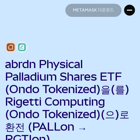
METAMASK 다운로드
METAMASK 다운로드
abrdn Physical
Palladium Shares ETF
(Ondo Tokenized)을(를)
Rigetti Computing
(Ondo Tokenized)(으)로
환전 (PALLon →
RGTIon)