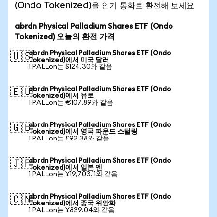
(Ondo Tokenized)을 인기 통화로 환전해 보세요
abrdn Physical Palladium Shares ETF (Ondo
Tokenized) 오늘의 환전 가격
abrdn Physical Palladium Shares ETF (Ondo
🇺🇸
Tokenized)에서 미국 달러
1 PALLon는 $124.30와 같음
abrdn Physical Palladium Shares ETF (Ondo
🇪🇺
Tokenized)에서 유로
1 PALLon는 €107.89와 같음
abrdn Physical Palladium Shares ETF (Ondo
🇬🇧
Tokenized)에서 영국 파운드 스털링
1 PALLon는 £92.38와 같음
abrdn Physical Palladium Shares ETF (Ondo
🇯🇵
Tokenized)에서 일본 엔
1 PALLon는 ¥19,703.11와 같음
abrdn Physical Palladium Shares ETF (Ondo
🇨🇳
Tokenized)에서 중국 위안화
1 PALLon는 ¥839.04와 같음