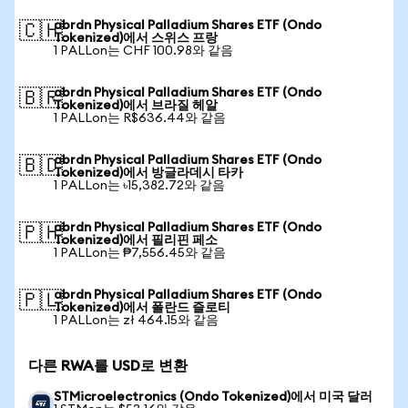
abrdn Physical Palladium Shares ETF (Ondo
🇨🇭
Tokenized)에서 스위스 프랑
1 PALLon는 CHF 100.98와 같음
abrdn Physical Palladium Shares ETF (Ondo
🇧🇷
Tokenized)에서 브라질 헤알
1 PALLon는 R$636.44와 같음
abrdn Physical Palladium Shares ETF (Ondo
🇧🇩
Tokenized)에서 방글라데시 타카
1 PALLon는 ৳15,382.72와 같음
abrdn Physical Palladium Shares ETF (Ondo
🇵🇭
Tokenized)에서 필리핀 페소
1 PALLon는 ₱7,556.45와 같음
abrdn Physical Palladium Shares ETF (Ondo
🇵🇱
Tokenized)에서 폴란드 즐로티
1 PALLon는 zł 464.15와 같음
다른 RWA를 USD로 변환
STMicroelectronics (Ondo Tokenized)에서 미국 달러