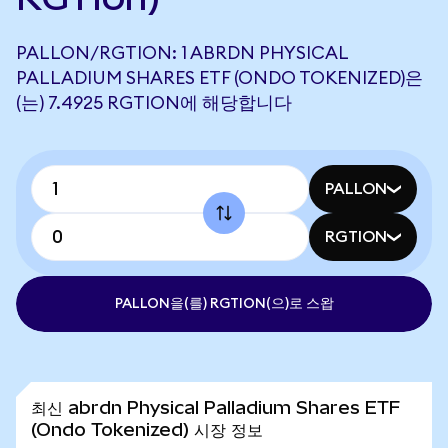
PALLON/RGTION: 1 ABRDN PHYSICAL
PALLADIUM SHARES ETF (ONDO TOKENIZED)은
(는) 7.4925 RGTION에 해당합니다
PALLON
RGTION
PALLON을(를) RGTION(으)로 스왑
최신 abrdn Physical Palladium Shares ETF
(Ondo Tokenized) 시장 정보