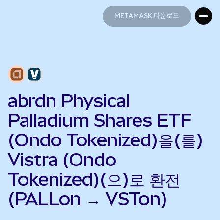
METAMASK 다운로드
METAMASK 다운로드
abrdn Physical
Palladium Shares ETF
(Ondo Tokenized)을(를)
Vistra (Ondo
Tokenized)(으)로 환전
(PALLon → VSTon)