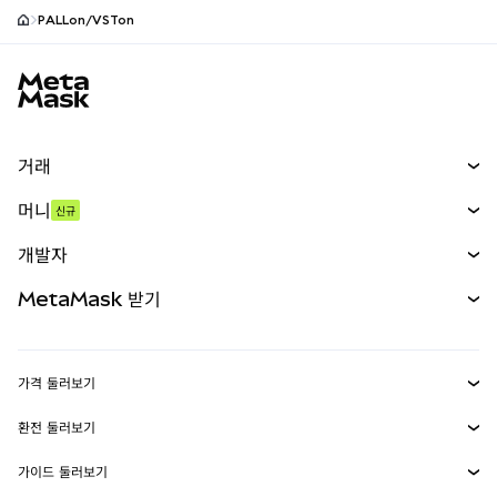
PALLon/VSTon
MetaMask 사이트 바닥글
거래
스왑
머니
신규
예측 시장
신규
매수
개발자
무기한 선물
신규
카드
문서 보기
MetaMask 받기
실물자산
mUSD
신규
대시보드
Transaction Shield
수익 창출
Smart Accounts Kit
에이전트 지갑
신규
가격 둘러보기
임베디드 지갑
Snaps
비트코인 가격
환전 둘러보기
MetaMask Connect
이더리움 가격
보상
신규
BTC를 USD로 환전
솔라나 가격
가이드 둘러보기
Snaps
보안
ETH를 USD로 환전
BTC 매수