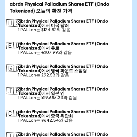
abrdn Physical Palladium Shares ETF (Ondo
Tokenized) 오늘의 환전 가격
abrdn Physical Palladium Shares ETF (Ondo
🇺🇸
Tokenized)에서 미국 달러
1 PALLon는 $124.82와 같음
abrdn Physical Palladium Shares ETF (Ondo
🇪🇺
Tokenized)에서 유로
1 PALLon는 €107.99와 같음
abrdn Physical Palladium Shares ETF (Ondo
🇬🇧
Tokenized)에서 영국 파운드 스털링
1 PALLon는 £92.53와 같음
abrdn Physical Palladium Shares ETF (Ondo
🇯🇵
Tokenized)에서 일본 엔
1 PALLon는 ¥19,688.33와 같음
abrdn Physical Palladium Shares ETF (Ondo
🇨🇳
Tokenized)에서 중국 위안화
1 PALLon는 ¥842.34와 같음
abrdn Physical Palladium Shares ETF (Ondo
🇹🇷