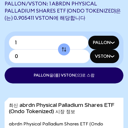
PALLON/VSTON: 1 ABRDN PHYSICAL
PALLADIUM SHARES ETF (ONDO TOKENIZED)은
(는) 0.905411 VSTON에 해당합니다
PALLON
VSTON
PALLON을(를) VSTON(으)로 스왑
최신 abrdn Physical Palladium Shares ETF
(Ondo Tokenized) 시장 정보
abrdn Physical Palladium Shares ETF (Ondo