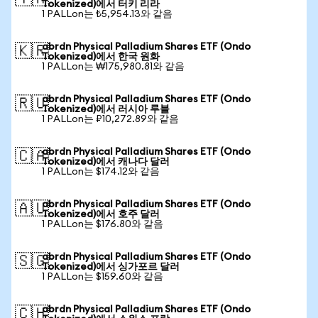
Tokenized)에서 터키 리라
1 PALLon는 ₺5,954.13와 같음
abrdn Physical Palladium Shares ETF (Ondo
🇰🇷
Tokenized)에서 한국 원화
1 PALLon는 ₩175,980.81와 같음
abrdn Physical Palladium Shares ETF (Ondo
🇷🇺
Tokenized)에서 러시아 루블
1 PALLon는 ₽10,272.89와 같음
abrdn Physical Palladium Shares ETF (Ondo
🇨🇦
Tokenized)에서 캐나다 달러
1 PALLon는 $174.12와 같음
abrdn Physical Palladium Shares ETF (Ondo
🇦🇺
Tokenized)에서 호주 달러
1 PALLon는 $176.80와 같음
abrdn Physical Palladium Shares ETF (Ondo
🇸🇬
Tokenized)에서 싱가포르 달러
1 PALLon는 $159.60와 같음
abrdn Physical Palladium Shares ETF (Ondo
🇨🇭