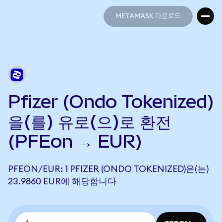
METAMASK 다운로드
METAMASK 다운로드
Pfizer (Ondo Tokenized)
을(를) 유로(으)로 환전
(PFEon → EUR)
PFEON/EUR: 1 PFIZER (ONDO TOKENIZED)은(는)
23.9860 EUR에 해당합니다