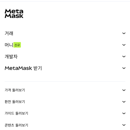
MetaMask 사이트 바닥글
거래
스왑
머니
신규
예측 시장
신규
매수
개발자
무기한 선물
신규
카드
문서 보기
MetaMask 받기
실물자산
mUSD
신규
대시보드
Transaction Shield
수익 창출
Smart Accounts Kit
에이전트 지갑
신규
가격 둘러보기
임베디드 지갑
Snaps
비트코인 가격
환전 둘러보기
MetaMask Connect
이더리움 가격
보상
신규
BTC를 USD로 환전
솔라나 가격
가이드 둘러보기
Snaps
보안
ETH를 USD로 환전
BTC 매수
시바이누 가격
USDT를 INR로 환전
콘텐츠 둘러보기
웹3 서비스
고객 지원
ETH 매수