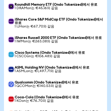
Roundhill Memory ETF (Ondo Tokenized)에서 유로
1 DRAMon는 €45.16와 같음
iShares Core S&P MidCap ETF (Ondo Tokenized)에서
유로
1 IJHon는 €67.70와 같음
iShares Russell 2000 ETF (Ondo Tokenized)에서 유로
1 IWMon는 €263.08와 같음
Cisco Systems (Ondo Tokenized)에서 유로
1 CSCOon는 €106.48와 같음
ASML Holding NV (Ondo Tokenized)에서 유로
1 ASMLon는 €1,497.71와 같음
Qualcomm (Ondo Tokenized)에서 유로
1 QCOMon는 €140.53와 같음
Coca-Cola (Ondo Tokenized)에서 유로
1 KOon는 €76.70와 같음