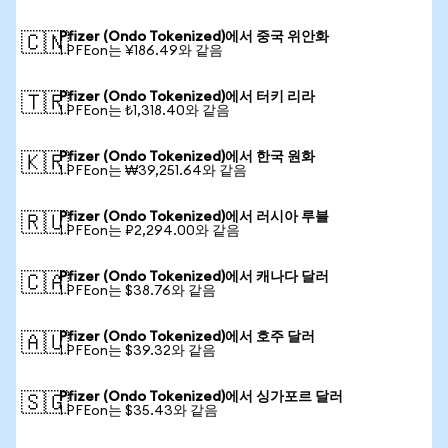
Pfizer (Ondo Tokenized)에서 중국 위안화
🇨🇳
1 PFEon는 ¥186.49와 같음
Pfizer (Ondo Tokenized)에서 터키 리라
🇹🇷
1 PFEon는 ₺1,318.40와 같음
Pfizer (Ondo Tokenized)에서 한국 원화
🇰🇷
1 PFEon는 ₩39,251.64와 같음
Pfizer (Ondo Tokenized)에서 러시아 루블
🇷🇺
1 PFEon는 ₽2,294.00와 같음
Pfizer (Ondo Tokenized)에서 캐나다 달러
🇨🇦
1 PFEon는 $38.76와 같음
Pfizer (Ondo Tokenized)에서 호주 달러
🇦🇺
1 PFEon는 $39.32와 같음
Pfizer (Ondo Tokenized)에서 싱가포르 달러
🇸🇬
1 PFEon는 $35.43와 같음