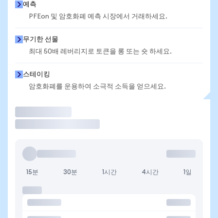
예측
PFEon 및 암호화폐 예측 시장에서 거래하세요.
무기한 선물
최대 50배 레버리지로 토큰을 롱 또는 숏 하세요.
스테이킹
암호화폐를 운용하여 소극적 소득을 얻으세요.
거래
15분
30분
1시간
4시간
1일