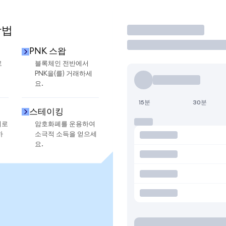
방법
거래
PNK 스왑
로
블록체인 전반에서
PNK을(를) 거래하세
요.
15분
30분
스테이킹
지로
암호화폐를 운용하여
하
소극적 소득을 얻으세
요.