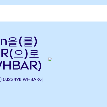
en을(를)
AR(으)로
WHBAR)
) 0.122498 WHBAR에