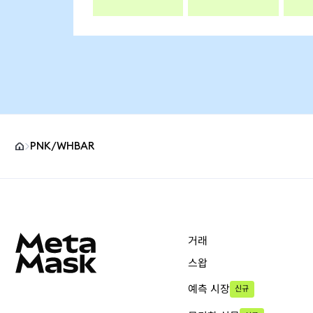
PNK/WHBAR
MetaMask 사이트 바닥글
거래
스왑
예측 시장
신규