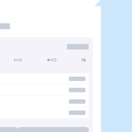
1시간
4시간
1일