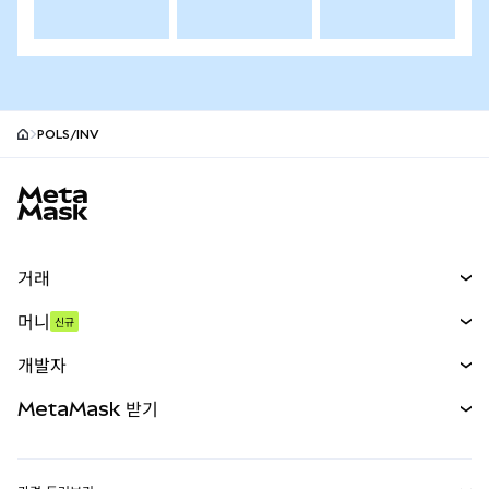
POLS/INV
MetaMask 사이트 바닥글
거래
스왑
머니
신규
예측 시장
신규
매수
개발자
무기한 선물
신규
카드
문서 보기
MetaMask 받기
실물자산
mUSD
신규
대시보드
Transaction Shield
수익 창출
Smart Accounts Kit
에이전트 지갑
신규