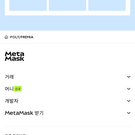
POLY/PREMIA
MetaMask 사이트 바닥글
거래
스왑
머니
신규
예측 시장
신규
매수
개발자
무기한 선물
신규
카드
문서 보기
MetaMask 받기
실물자산
mUSD
신규
대시보드
Transaction Shield
수익 창출
Smart Accounts Kit
에이전트 지갑
신규