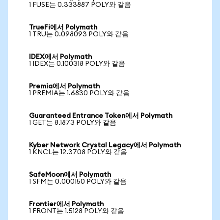
1 FUSE는 0.333887 POLY와 같음
TrueFi에서 Polymath
1 TRU는 0.098093 POLY와 같음
IDEX에서 Polymath
1 IDEX는 0.100318 POLY와 같음
Premia에서 Polymath
1 PREMIA는 1.6830 POLY와 같음
Guaranteed Entrance Token에서 Polymath
1 GET는 8.1873 POLY와 같음
Kyber Network Crystal Legacy에서 Polymath
1 KNCL는 12.3708 POLY와 같음
SafeMoon에서 Polymath
1 SFM는 0.000150 POLY와 같음
Frontier에서 Polymath
1 FRONT는 1.5128 POLY와 같음