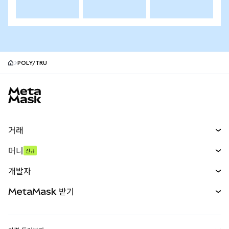
POLY/TRU
MetaMask 사이트 바닥글
거래
스왑
머니
신규
예측 시장
신규
매수
개발자
무기한 선물
신규
카드
문서 보기
MetaMask 받기
실물자산
mUSD
신규
대시보드
Transaction Shield
수익 창출
Smart Accounts Kit
에이전트 지갑
신규