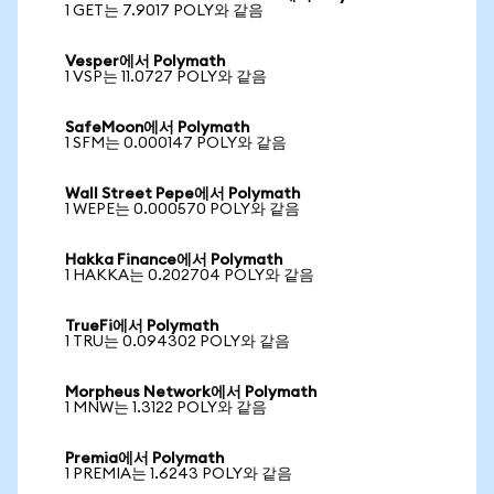
1 GET는 7.9017 POLY와 같음
Vesper에서 Polymath
1 VSP는 11.0727 POLY와 같음
SafeMoon에서 Polymath
1 SFM는 0.000147 POLY와 같음
Wall Street Pepe에서 Polymath
1 WEPE는 0.000570 POLY와 같음
Hakka Finance에서 Polymath
1 HAKKA는 0.202704 POLY와 같음
TrueFi에서 Polymath
1 TRU는 0.094302 POLY와 같음
Morpheus Network에서 Polymath
1 MNW는 1.3122 POLY와 같음
Premia에서 Polymath
1 PREMIA는 1.6243 POLY와 같음