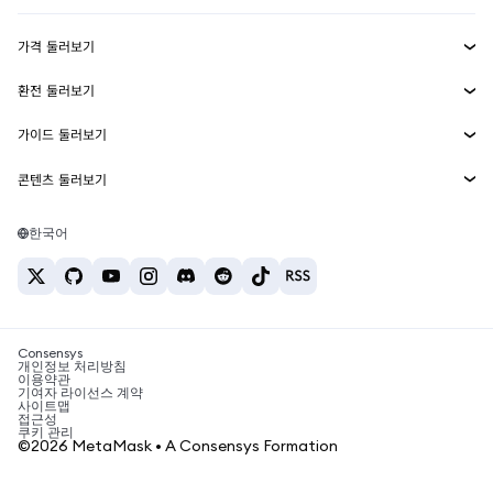
수익 창출
Smart Accounts Kit
에이전트 지갑
신규
가격 둘러보기
임베디드 지갑
Snaps
비트코인 가격
환전 둘러보기
MetaMask Connect
이더리움 가격
보상
신규
BTC를 USD로 환전
솔라나 가격
가이드 둘러보기
Snaps
보안
ETH를 USD로 환전
BTC 매수
시바이누 가격
USDT를 INR로 환전
콘텐츠 둘러보기
웹3 서비스
고객 지원
ETH 매수
페페 가격
비트코인 지갑
BTC를 USDT로 환전
SOL 매수
채용
테더 가격
솔라나 지갑
한국어
BTC를 INR로 환전
PEPE 매수
연락처
USDC 가격
최고의 암호화폐 카드
ETH를 USDT로 환전
USDT 매수
체인링크 가격
최고의 모바일 암호화폐 지갑
USDT를 PHP로 환전
USDC 매수
Polymarket이란?
BTC를 EUR로 환전
SHIB 매수
Consensys
암호화폐 세금 뉴스
개인정보 처리방침
이용약관
BNB 매수
기여자 라이선스 계약
암호화폐 매수 방법
사이트맵
접근성
비트코인 매도 방법
쿠키 관리
©2026 MetaMask • A Consensys Formation