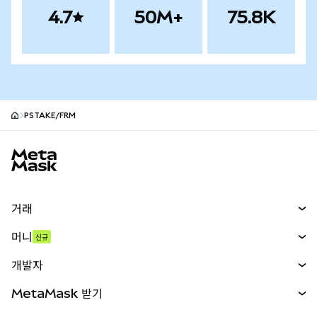
4.7
50M+
75.8K
PSTAKE/FRM
MetaMask 사이트 바닥글
거래
스왑
머니
신규
예측 시장
신규
매수
개발자
무기한 선물
신규
카드
문서 보기
MetaMask 받기
실물자산
mUSD
신규
대시보드
Transaction Shield