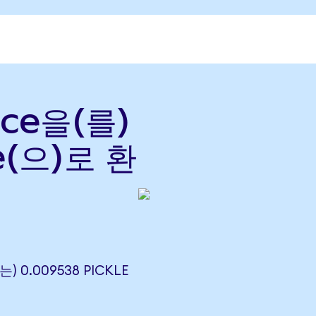
nce을(를)
ce(으)로 환
는) 0.009538 PICKLE