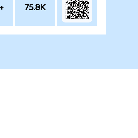
+
75.8K