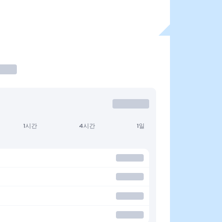
1시간
4시간
1일