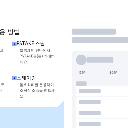
사용 방법
거래
PSTAKE 스왑
금으
블록체인 전반에서
PSTAKE을(를) 거래하
세요.
15분
30분
스테이킹
지로
암호화폐를 운용하여
하
소극적 소득을 얻으세
요.