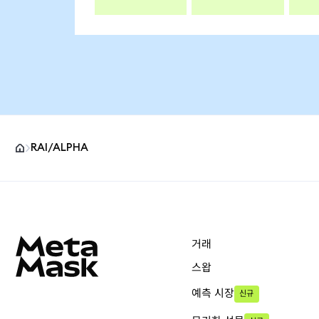
RAI/ALPHA
MetaMask 사이트 바닥글
거래
스왑
예측 시장
신규