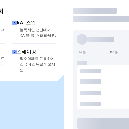
법
거래
RAI 스왑
 교
블록체인 전반에서
RAI을(를) 거래하세요.
스테이킹
15분
30분
지로
암호화폐를 운용하여
하
소극적 소득을 얻으세
요.