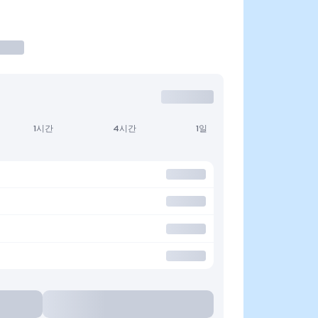
1시간
4시간
1일