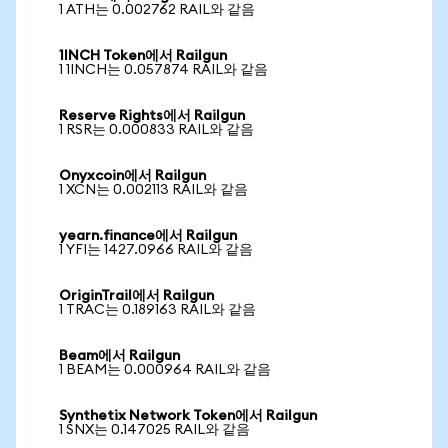
1 ATH는 0.002762 RAIL와 같음
1INCH Token에서 Railgun
1 1INCH는 0.057874 RAIL와 같음
Reserve Rights에서 Railgun
1 RSR는 0.000833 RAIL와 같음
Onyxcoin에서 Railgun
1 XCN는 0.002113 RAIL와 같음
yearn.finance에서 Railgun
1 YFI는 1427.0966 RAIL와 같음
OriginTrail에서 Railgun
1 TRAC는 0.189163 RAIL와 같음
Beam에서 Railgun
1 BEAM는 0.000964 RAIL와 같음
Synthetix Network Token에서 Railgun
1 SNX는 0.147025 RAIL와 같음