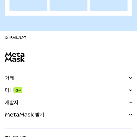
RAIL/LPT
MetaMask 사이트 바닥글
거래
스왑
머니
신규
예측 시장
신규
매수
개발자
무기한 선물
신규
카드
문서 보기
MetaMask 받기
실물자산
mUSD
신규
대시보드
Transaction Shield
수익 창출
Smart Accounts Kit
에이전트 지갑
신규