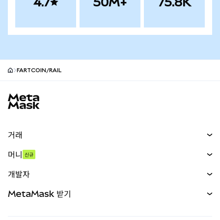
4.7
50M+
75.8K
FARTCOIN/RAIL
MetaMask 사이트 바닥글
거래
스왑
머니
신규
예측 시장
신규
매수
개발자
무기한 선물
신규
카드
문서 보기
MetaMask 받기
실물자산
mUSD
신규
대시보드
Transaction Shield
수익 창출
Smart Accounts Kit