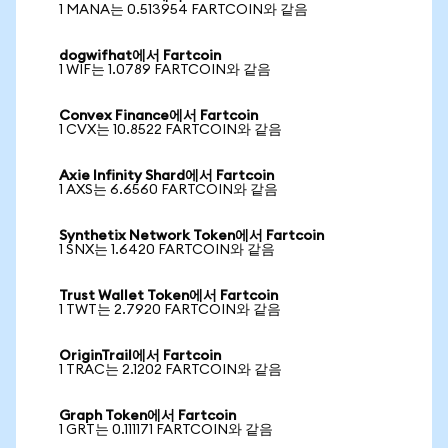
1 MANA는 0.513954 FARTCOIN와 같음
dogwifhat에서 Fartcoin
1 WIF는 1.0789 FARTCOIN와 같음
Convex Finance에서 Fartcoin
1 CVX는 10.8522 FARTCOIN와 같음
Axie Infinity Shard에서 Fartcoin
1 AXS는 6.6560 FARTCOIN와 같음
Synthetix Network Token에서 Fartcoin
1 SNX는 1.6420 FARTCOIN와 같음
Trust Wallet Token에서 Fartcoin
1 TWT는 2.7920 FARTCOIN와 같음
OriginTrail에서 Fartcoin
1 TRAC는 2.1202 FARTCOIN와 같음
Graph Token에서 Fartcoin
1 GRT는 0.111171 FARTCOIN와 같음