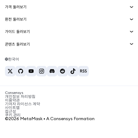
에이전트 지갑
신규
가격 둘러보기
임베디드 지갑
Snaps
비트코인 가격
환전 둘러보기
MetaMask Connect
이더리움 가격
보상
신규
BTC를 USD로 환전
솔라나 가격
가이드 둘러보기
Snaps
보안
ETH를 USD로 환전
BTC 매수
시바이누 가격
USDT를 INR로 환전
콘텐츠 둘러보기
웹3 서비스
고객 지원
ETH 매수
페페 가격
비트코인 지갑
BTC를 USDT로 환전
SOL 매수
채용
테더 가격
솔라나 지갑
한국어
BTC를 INR로 환전
PEPE 매수
연락처
USDC 가격
최고의 암호화폐 카드
ETH를 USDT로 환전
USDT 매수
체인링크 가격
최고의 모바일 암호화폐 지갑
USDT를 PHP로 환전
USDC 매수
Polymarket이란?
BTC를 EUR로 환전
SHIB 매수
Consensys
암호화폐 세금 뉴스
개인정보 처리방침
이용약관
BNB 매수
기여자 라이선스 계약
암호화폐 매수 방법
사이트맵
접근성
비트코인 매도 방법
쿠키 관리
©2026 MetaMask • A Consensys Formation