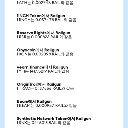
1 ATH는 0.002743 RAIL와 같음
1INCH Token에서 Railgun
1 1INCH는 0.057478 RAIL와 같음
Reserve Rights에서 Railgun
1 RSR는 0.000828 RAIL와 같음
Onyxcoin에서 Railgun
1 XCN는 0.002098 RAIL와 같음
yearn.finance에서 Railgun
1 YFI는 1417.3219 RAIL와 같음
OriginTrail에서 Railgun
1 TRAC는 0.187868 RAIL와 같음
Beam에서 Railgun
1 BEAM는 0.000957 RAIL와 같음
Synthetix Network Token에서 Railgun
1 SNX는 0.146018 RAIL와 같음