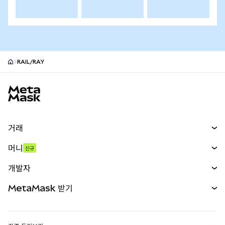
RAIL/RAY
MetaMask 사이트 바닥글
거래
스왑
머니
신규
예측 시장
신규
매수
개발자
무기한 선물
신규
카드
문서 보기
MetaMask 받기
실물자산
mUSD
신규
대시보드
Transaction Shield
수익 창출
Smart Accounts Kit
에이전트 지갑
신규