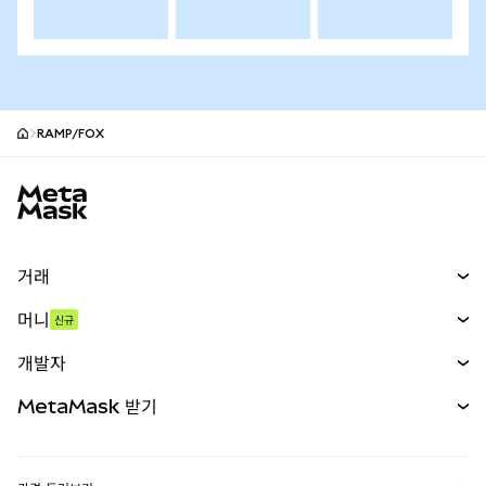
RAMP/FOX
MetaMask 사이트 바닥글
거래
스왑
머니
신규
예측 시장
신규
매수
개발자
무기한 선물
신규
카드
문서 보기
MetaMask 받기
실물자산
mUSD
신규
대시보드
Transaction Shield
수익 창출
Smart Accounts Kit
에이전트 지갑
신규