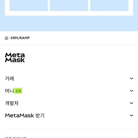
SRM/RAMP
MetaMask 사이트 바닥글
거래
스왑
머니
신규
예측 시장
신규
매수
개발자
무기한 선물
신규
카드
문서 보기
MetaMask 받기
실물자산
mUSD
신규
대시보드
Transaction Shield
수익 창출
Smart Accounts Kit
에이전트 지갑
신규