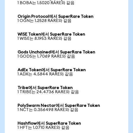
1 BOBA는 1.5020 RARE와 같음
Origin Protocol에서 SuperRare Token
1 OGN는 1.2528 RARE와 같음
WISE Token에서 SuperRare Token
1 WISE는 8.1953 RARE와 같음
Gods Unchained에서 SuperRare Token
1 GODS는 1.7069 RARE와 같음
AdEx Token에서 SuperRare Token
1 ADX는 4.5844 RARE와 같음
Tribe에서 SuperRare Token
1 TRIBE는 24.4736 RARE와 같음
PolySwarm Nectar에서 SuperRare Token
1 NCT는 0.356498 RARE와 같음
Hashflow에서 SuperRare Token
1 HFT는 1.0710 RARE와 같음