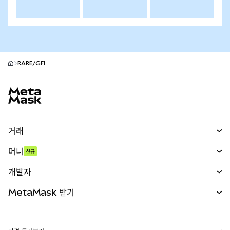
RARE/GFI
MetaMask 사이트 바닥글
거래
스왑
머니
신규
예측 시장
신규
매수
개발자
무기한 선물
신규
카드
문서 보기
MetaMask 받기
실물자산
mUSD
신규
대시보드
Transaction Shield
수익 창출
Smart Accounts Kit
에이전트 지갑
신규