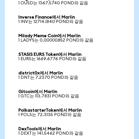
1 OUSD는 1367.5740 POND와 같음
Inverse Finance에서 Marlin
1 INV는 12714.1840 POND와 같음
Milady Meme Coin에서 Marlin
1 LADYS는 0.00000852 POND와 같음
STASIS EURS Token에서 Marlin
1 EURS는 1669.6776 POND와 같음
district0x에서 Marlin
1 DNT는 7.2370 POND와 같음
Gitcoin에서 Marlin
1 GTC는 113.7831 POND와 같음
PolkastarterToken에서 Marlin
1 POLS는 72.3135 POND와 같음
DexTools에서 Marlin
1 DEXT는 141.5462 POND와 같음