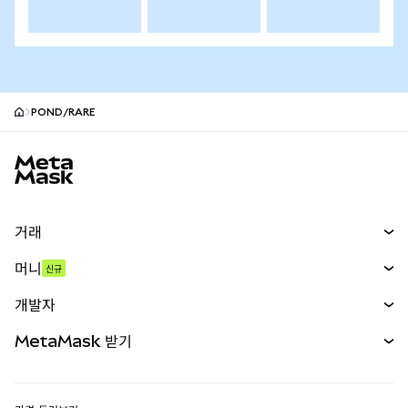
POND/RARE
MetaMask 사이트 바닥글
거래
스왑
머니
신규
예측 시장
신규
매수
개발자
무기한 선물
신규
카드
문서 보기
MetaMask 받기
실물자산
mUSD
신규
대시보드
Transaction Shield
수익 창출
Smart Accounts Kit
에이전트 지갑
신규