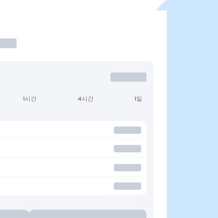
1시간
4시간
1일