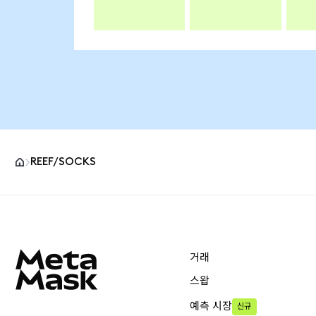
REEF/SOCKS
MetaMask 사이트 바닥글
거래
스왑
예측 시장
신규