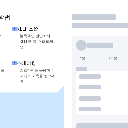
 방법
거래
REEF 스왑
로
블록체인 전반에서
REEF을(를) 거래하세
요.
15분
30분
스테이킹
지로
암호화폐를 운용하여
하
소극적 소득을 얻으세
요.