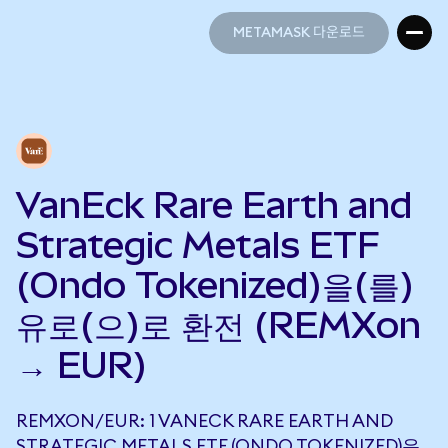
METAMASK 다운로드
METAMASK 다운로드
VanEck Rare Earth and
Strategic Metals ETF
(Ondo Tokenized)을(를)
유로(으)로 환전 (REMXon
→ EUR)
REMXON/EUR: 1 VANECK RARE EARTH AND
STRATEGIC METALS ETF (ONDO TOKENIZED)은