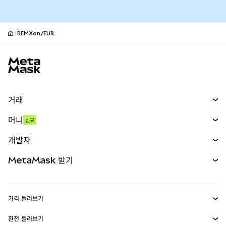
REMXon/EUR
MetaMask 사이트 바닥글
거래
스왑
머니
신규
예측 시장
신규
매수
개발자
무기한 선물
신규
카드
문서 보기
MetaMask 받기
실물자산
mUSD
신규
대시보드
Transaction Shield
수익 창출
Smart Accounts Kit
에이전트 지갑
신규
가격 둘러보기
임베디드 지갑
Snaps
비트코인 가격
환전 둘러보기
MetaMask Connect
이더리움 가격
보상
신규