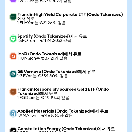
1 WDCon는 €374.43와 같음
Franklin High Yield Corporate ETF (Ondo Tokenized)
에서 유로
1 FLHYon는 €21.26와 같음
Spotify (Ondo Tokenized)에서 유로
1 SPOTon는 €424.20와 같음
IonQ (Ondo Tokenized)에서 유로
1 IONQon는 €37.21와 같음
GE Vernova (Ondo Tokenized)에서 유로
1 GEVon는 €859.30와 같음
Franklin Responsibly Sourced Gold ETF (Ondo
Tokenized)에서 유로
1 FGDLon는 €49.93와 같음
Applied Materials (Ondo Tokenized)에서 유로
1 AMATon는 €466.60와 같음
Constellation Energy (Ondo Tokenized)에서 유로