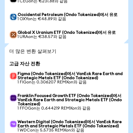
1 CEGon는 €231.88와 같음
Occidental Petroleum (Ondo Tokenized)에서 유로
1 OXYon는 €48.89와 같음
Global X Uranium ETF (Ondo Tokenized)에서 유로
1 URAon는 €38.57와 같음
더 많은 변환 살펴보기
고급 자산 전환
Figma (Ondo Tokenized)에서 VanEck Rare Earth and
Strategic Metals ETF (Ondo Tokenized)
1 FIGon는 0.306207 REMXon와 같음
Franklin Focused Growth ETF (Ondo Tokenized)에서
VanEck Rare Earth and Strategic Metals ETF (Ondo
Tokenized)
1 FFOGon는 0.644219 REMXon와 같음
Western Digital (Ondo Tokenized)에서 VanEck Rare
Earth and Strategic Metals ETF (Ondo Tokenized)
1 WDCon는 5.5735 REMXon와 같음