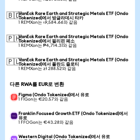
VanEck Rare Earth and Strategic Metals ETF (Ondo
🇧🇩
Tokenized)에서 방글라데시 타카
1 REMXon는 ৳9,584.66와 같음
VanEck Rare Earth and Strategic Metals ETF (Ondo
🇵🇭
Tokenized)에서 필리핀 페소
1 REMXon는 ₱4,714.31와 같음
VanEck Rare Earth and Strategic Metals ETF (Ondo
🇵🇱
Tokenized)에서 폴란드 즐로티
1 REMXon는 zł 288.52와 같음
다른 RWA를 EUR로 변환
Figma (Ondo Tokenized)에서 유로
1 FIGon는 €20.57와 같음
Franklin Focused Growth ETF (Ondo Tokenized)에서
유로
1 FFOGon는 €43.28와 같음
Western Digital (Ondo Tokenized)에서 유로