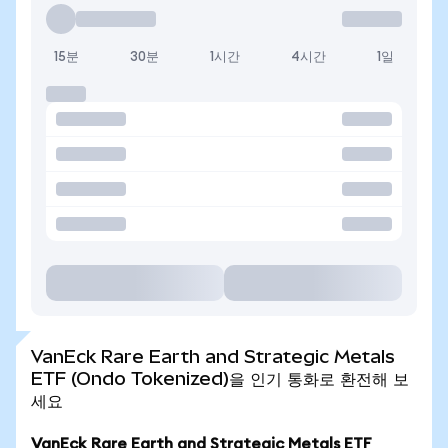
15분
30분
1시간
4시간
1일
VanEck Rare Earth and Strategic Metals
ETF (Ondo Tokenized)을 인기 통화로 환전해 보
세요
VanEck Rare Earth and Strategic Metals ETF