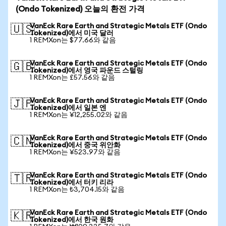
(Ondo Tokenized) 오늘의 환전 가격
VanEck Rare Earth and Strategic Metals ETF (Ondo
🇺🇸
Tokenized)에서 미국 달러
1 REMXon는 $77.66와 같음
VanEck Rare Earth and Strategic Metals ETF (Ondo
🇬🇧
Tokenized)에서 영국 파운드 스털링
1 REMXon는 £57.56와 같음
VanEck Rare Earth and Strategic Metals ETF (Ondo
🇯🇵
Tokenized)에서 일본 엔
1 REMXon는 ¥12,255.02와 같음
VanEck Rare Earth and Strategic Metals ETF (Ondo
🇨🇳
Tokenized)에서 중국 위안화
1 REMXon는 ¥523.97와 같음
VanEck Rare Earth and Strategic Metals ETF (Ondo
🇹🇷
Tokenized)에서 터키 리라
1 REMXon는 ₺3,704.15와 같음
VanEck Rare Earth and Strategic Metals ETF (Ondo
🇰🇷
Tokenized)에서 한국 원화