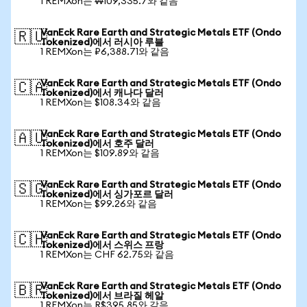
1 REMXon는 ₩109,335.7와 같음
VanEck Rare Earth and Strategic Metals ETF (Ondo
🇷🇺
Tokenized)에서 러시아 루블
1 REMXon는 ₽6,388.71와 같음
VanEck Rare Earth and Strategic Metals ETF (Ondo
🇨🇦
Tokenized)에서 캐나다 달러
1 REMXon는 $108.34와 같음
VanEck Rare Earth and Strategic Metals ETF (Ondo
🇦🇺
Tokenized)에서 호주 달러
1 REMXon는 $109.89와 같음
VanEck Rare Earth and Strategic Metals ETF (Ondo
🇸🇬
Tokenized)에서 싱가포르 달러
1 REMXon는 $99.26와 같음
VanEck Rare Earth and Strategic Metals ETF (Ondo
🇨🇭
Tokenized)에서 스위스 프랑
1 REMXon는 CHF 62.75와 같음
VanEck Rare Earth and Strategic Metals ETF (Ondo
🇧🇷
Tokenized)에서 브라질 헤알
1 REMXon는 R$395.85와 같음