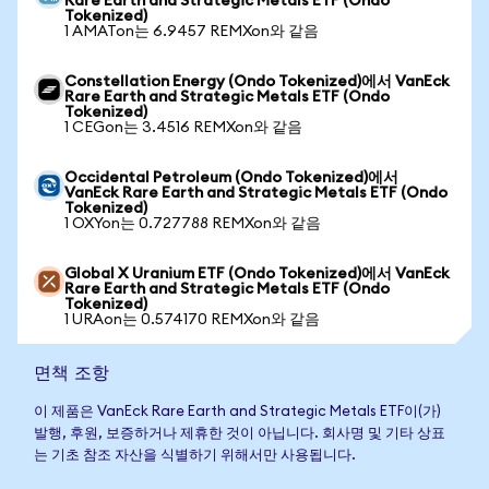
Rare Earth and Strategic Metals ETF (Ondo
Tokenized)
1 AMATon는 6.9457 REMXon와 같음
Constellation Energy (Ondo Tokenized)에서 VanEck
Rare Earth and Strategic Metals ETF (Ondo
Tokenized)
1 CEGon는 3.4516 REMXon와 같음
Occidental Petroleum (Ondo Tokenized)에서
VanEck Rare Earth and Strategic Metals ETF (Ondo
Tokenized)
1 OXYon는 0.727788 REMXon와 같음
Global X Uranium ETF (Ondo Tokenized)에서 VanEck
Rare Earth and Strategic Metals ETF (Ondo
Tokenized)
1 URAon는 0.574170 REMXon와 같음
면책 조항
이 제품은 VanEck Rare Earth and Strategic Metals ETF이(가)
발행, 후원, 보증하거나 제휴한 것이 아닙니다. 회사명 및 기타 상표
는 기초 참조 자산을 식별하기 위해서만 사용됩니다.