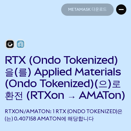
METAMASK 다운로드
METAMASK 다운로드
RTX (Ondo Tokenized)
을(를) Applied Materials
(Ondo Tokenized)(으)로
환전 (RTXon → AMATon)
RTXON/AMATON: 1 RTX (ONDO TOKENIZED)은
(는) 0.407158 AMATON에 해당합니다