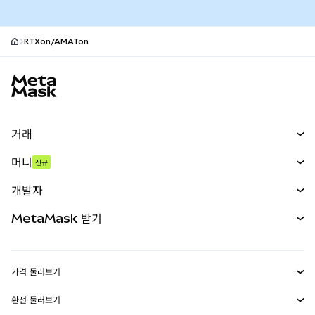
RTXon/AMATon
MetaMask 사이트 바닥글
거래
스왑
머니
신규
예측 시장
신규
매수
개발자
무기한 선물
신규
카드
문서 보기
MetaMask 받기
실물자산
mUSD
신규
대시보드
Transaction Shield
수익 창출
Smart Accounts Kit
에이전트 지갑
신규
가격 둘러보기
임베디드 지갑
Snaps
비트코인 가격
환전 둘러보기
MetaMask Connect
이더리움 가격
보상
신규
BTC를 USD로 환전