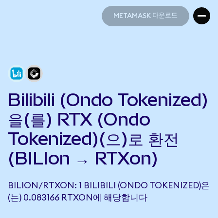
METAMASK 다운로드
METAMASK 다운로드
Bilibili (Ondo Tokenized)
을(를) RTX (Ondo
Tokenized)(으)로 환전
(BILIon → RTXon)
BILION/RTXON: 1 BILIBILI (ONDO TOKENIZED)은
(는) 0.083166 RTXON에 해당합니다