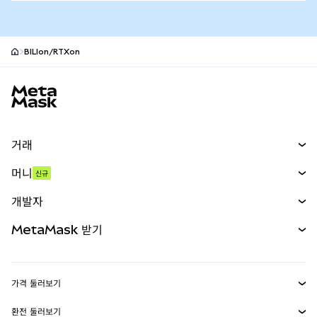
BILIon/RTXon
MetaMask 사이트 바닥글
거래
스왑
머니
신규
예측 시장
신규
매수
개발자
무기한 선물
신규
카드
문서 보기
MetaMask 받기
실물자산
mUSD
신규
대시보드
Transaction Shield
수익 창출
Smart Accounts Kit
에이전트 지갑
신규
가격 둘러보기
임베디드 지갑
Snaps
비트코인 가격
환전 둘러보기