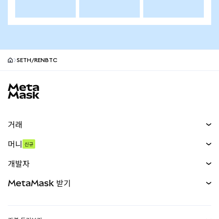
SETH/RENBTC
MetaMask 사이트 바닥글
거래
스왑
머니
신규
예측 시장
신규
매수
개발자
무기한 선물
신규
카드
문서 보기
MetaMask 받기
실물자산
mUSD
신규
대시보드
Transaction Shield
수익 창출
Smart Accounts Kit
에이전트 지갑
신규