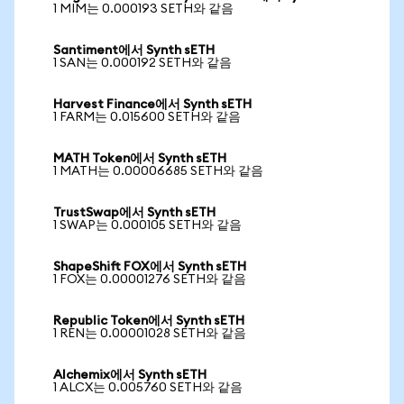
1 MIM는 0.000193 SETH와 같음
Santiment에서 Synth sETH
1 SAN는 0.000192 SETH와 같음
Harvest Finance에서 Synth sETH
1 FARM는 0.015600 SETH와 같음
MATH Token에서 Synth sETH
1 MATH는 0.00006685 SETH와 같음
TrustSwap에서 Synth sETH
1 SWAP는 0.000105 SETH와 같음
ShapeShift FOX에서 Synth sETH
1 FOX는 0.00001276 SETH와 같음
Republic Token에서 Synth sETH
1 REN는 0.00001028 SETH와 같음
Alchemix에서 Synth sETH
1 ALCX는 0.005760 SETH와 같음