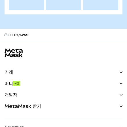
SETH/SWAP
MetaMask 사이트 바닥글
거래
스왑
머니
신규
예측 시장
신규
매수
개발자
무기한 선물
신규
카드
문서 보기
MetaMask 받기
실물자산
mUSD
신규
대시보드
Transaction Shield
수익 창출
Smart Accounts Kit
에이전트 지갑
신규