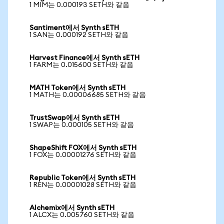
1 MIM는 0.000193 SETH와 같음
Santiment에서 Synth sETH
1 SAN는 0.000192 SETH와 같음
Harvest Finance에서 Synth sETH
1 FARM는 0.015600 SETH와 같음
MATH Token에서 Synth sETH
1 MATH는 0.00006685 SETH와 같음
TrustSwap에서 Synth sETH
1 SWAP는 0.000105 SETH와 같음
ShapeShift FOX에서 Synth sETH
1 FOX는 0.00001276 SETH와 같음
Republic Token에서 Synth sETH
1 REN는 0.00001028 SETH와 같음
Alchemix에서 Synth sETH
1 ALCX는 0.005760 SETH와 같음