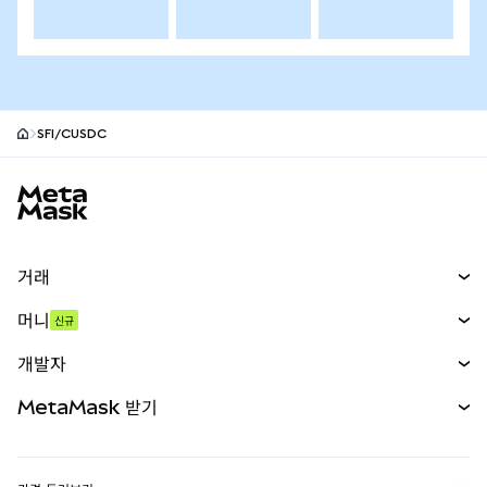
SFI/CUSDC
MetaMask 사이트 바닥글
거래
스왑
머니
신규
예측 시장
신규
매수
개발자
무기한 선물
신규
카드
문서 보기
MetaMask 받기
실물자산
mUSD
신규
대시보드
Transaction Shield
수익 창출
Smart Accounts Kit
에이전트 지갑
신규