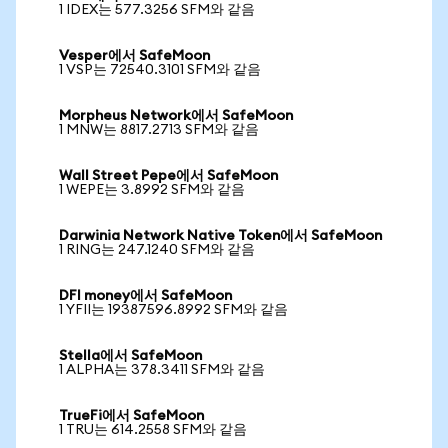
1 IDEX는 577.3256 SFM와 같음
Vesper에서 SafeMoon
1 VSP는 72540.3101 SFM와 같음
Morpheus Network에서 SafeMoon
1 MNW는 8817.2713 SFM와 같음
Wall Street Pepe에서 SafeMoon
1 WEPE는 3.8992 SFM와 같음
Darwinia Network Native Token에서 SafeMoon
1 RING는 247.1240 SFM와 같음
DFI money에서 SafeMoon
1 YFII는 19387596.8992 SFM와 같음
Stella에서 SafeMoon
1 ALPHA는 378.3411 SFM와 같음
TrueFi에서 SafeMoon
1 TRU는 614.2558 SFM와 같음