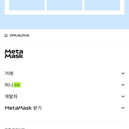
SFM/ALPHA
MetaMask 사이트 바닥글
거래
스왑
머니
신규
예측 시장
신규
매수
개발자
무기한 선물
신규
카드
문서 보기
MetaMask 받기
실물자산
mUSD
신규
대시보드
Transaction Shield
수익 창출
Smart Accounts Kit
에이전트 지갑
신규