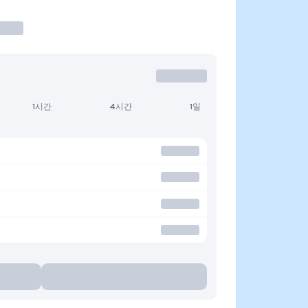
1시간
4시간
1일