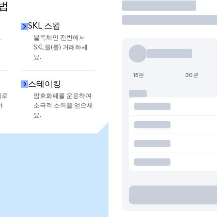
방법
거래
SKL 스왑
로
블록체인 전반에서
SKL을(를) 거래하세
요.
15분
30분
스테이킹
지로
암호화폐를 운용하여
하
소극적 소득을 얻으세
요.