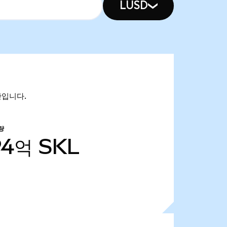
LUSD
0만입니다.
량
94억
SKL