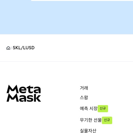
SKL/LUSD
MetaMask 사이트 바닥글
거래
스왑
예측 시장
신규
무기한 선물
신규
실물자산