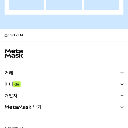
SKL/SAI
MetaMask 사이트 바닥글
거래
스왑
머니
신규
예측 시장
신규
매수
개발자
무기한 선물
신규
카드
문서 보기
MetaMask 받기
실물자산
mUSD
신규
대시보드
Transaction Shield
수익 창출
Smart Accounts Kit
에이전트 지갑
신규