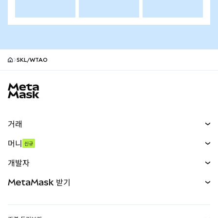
SKL/WTAO
MetaMask 사이트 바닥글
거래
스왑
머니
신규
예측 시장
신규
매수
개발자
무기한 선물
신규
카드
문서 보기
MetaMask 받기
실물자산
mUSD
신규
대시보드
Transaction Shield
수익 창출
Smart Accounts Kit
에이전트 지갑
신규