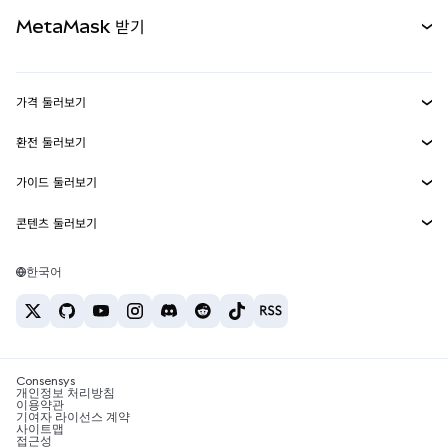
카드
문서 보기
MetaMask 받기
실물자산
mUSD
신규
대시보드
Transaction Shield
수익 창출
Smart Accounts Kit
에이전트 지갑
신규
가격 둘러보기
임베디드 지갑
Snaps
비트코인 가격
환전 둘러보기
MetaMask Connect
이더리움 가격
보상
신규
BTC를 USD로 환전
솔라나 가격
가이드 둘러보기
Snaps
보안
ETH를 USD로 환전
BTC 매수
시바이누 가격
USDT를 INR로 환전
콘텐츠 둘러보기
웹3 서비스
고객 지원
ETH 매수
페페 가격
비트코인 지갑
BTC를 USDT로 환전
SOL 매수
채용
테더 가격
솔라나 지갑
한국어
BTC를 INR로 환전
PEPE 매수
연락처
USDC 가격
최고의 암호화폐 카드
ETH를 USDT로 환전
USDT 매수
체인링크 가격
최고의 모바일 암호화폐 지갑
USDT를 PHP로 환전
USDC 매수
Polymarket이란?
BTC를 EUR로 환전
SHIB 매수
Consensys
암호화폐 세금 뉴스
개인정보 처리방침
이용약관
BNB 매수
기여자 라이선스 계약
암호화폐 매수 방법
사이트맵
접근성