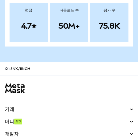
평점
다운로드 수
평가 수
4.7
50M+
75.8K
SNX/1INCH
MetaMask 사이트 바닥글
거래
스왑
머니
신규
예측 시장
신규
매수
개발자
무기한 선물
신규