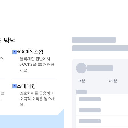
용 방법
거래
SOCKS 스왑
금으
블록체인 전반에서
SOCKS을(를) 거래하
세요.
15분
30분
스테이킹
지로
암호화폐를 운용하여
하
소극적 소득을 얻으세
요.