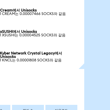
Cream에서 Unisocks
1 CREAM는 0.00007466 SOCKS와 같음
xSUSHI에서 Unisocks
1 XSUSHI는 0.00004525 SOCKS와 같음
Kyber Network Crystal Legacy에서
Unisocks
1 KNCL는 0.00001808 SOCKS와 같음