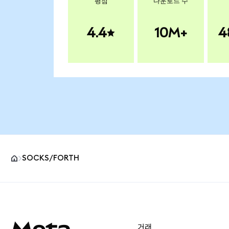
평점
다운로드 수
4.4
10M+
4
SOCKS/FORTH
MetaMask 사이트 바닥글
거래