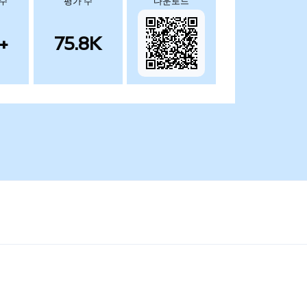
 수
평가 수
다운로드
+
75.8K