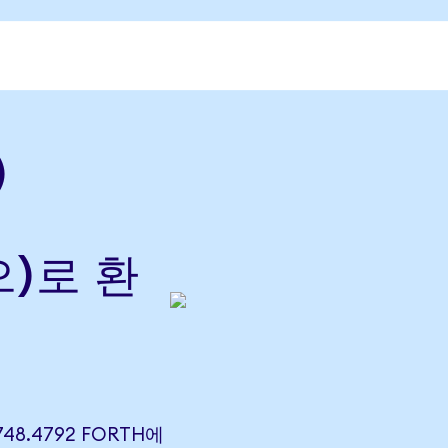
)
으)로 환
748.4792 FORTH에