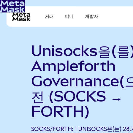
거래
머니
개발자
Unisocks을(를
Ampleforth
Governance(
전 (SOCKS →
FORTH)
SOCKS/FORTH: 1 UNISOCKS은(는) 28,