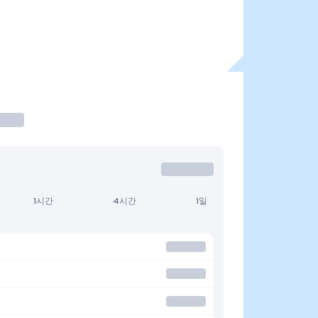
1시간
4시간
1일