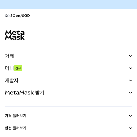
SOon/SGD
MetaMask 사이트 바닥글
거래
스왑
머니
신규
예측 시장
신규
매수
개발자
무기한 선물
신규
카드
문서 보기
MetaMask 받기
실물자산
mUSD
신규
대시보드
Transaction Shield
수익 창출
Smart Accounts Kit
에이전트 지갑
신규
가격 둘러보기
임베디드 지갑
Snaps
비트코인 가격
환전 둘러보기
MetaMask Connect
이더리움 가격
보상
신규
BTC를 USD로 환전