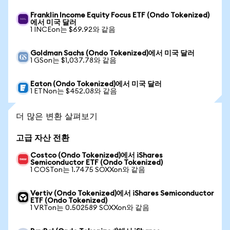
Franklin Income Equity Focus ETF (Ondo Tokenized)
에서 미국 달러
1 INCEon는 $69.92와 같음
Goldman Sachs (Ondo Tokenized)에서 미국 달러
1 GSon는 $1,037.78와 같음
Eaton (Ondo Tokenized)에서 미국 달러
1 ETNon는 $452.08와 같음
더 많은 변환 살펴보기
고급 자산 전환
Costco (Ondo Tokenized)에서 iShares
Semiconductor ETF (Ondo Tokenized)
1 COSTon는 1.7475 SOXXon와 같음
Vertiv (Ondo Tokenized)에서 iShares Semiconductor
ETF (Ondo Tokenized)
1 VRTon는 0.502589 SOXXon와 같음