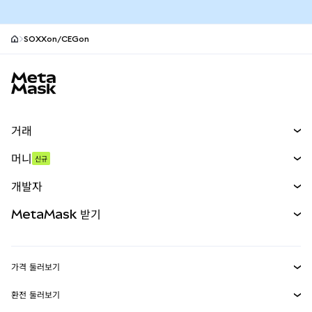
SOXXon/CEGon
MetaMask 사이트 바닥글
거래
스왑
머니
신규
예측 시장
신규
매수
개발자
무기한 선물
신규
카드
문서 보기
MetaMask 받기
실물자산
mUSD
신규
대시보드
Transaction Shield
수익 창출
Smart Accounts Kit
에이전트 지갑
신규
가격 둘러보기
임베디드 지갑
Snaps
비트코인 가격
환전 둘러보기
MetaMask Connect
이더리움 가격
보상
신규
BTC를 USD로 환전