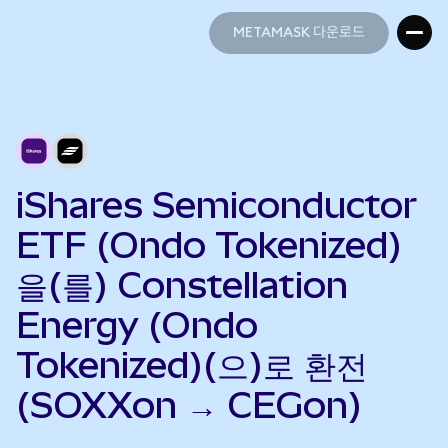
METAMASK 다운로드
METAMASK 다운로드
iShares Semiconductor
ETF (Ondo Tokenized)
을(를) Constellation
Energy (Ondo
Tokenized)(으)로 환전
(SOXXon → CEGon)