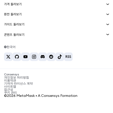
가격 둘러보기
임베디드 지갑
Snaps
비트코인 가격
환전 둘러보기
MetaMask Connect
이더리움 가격
보상
신규
BTC를 USD로 환전
솔라나 가격
가이드 둘러보기
Snaps
보안
ETH를 USD로 환전
BTC 매수
시바이누 가격
USDT를 INR로 환전
콘텐츠 둘러보기
웹3 서비스
고객 지원
ETH 매수
페페 가격
비트코인 지갑
BTC를 USDT로 환전
SOL 매수
채용
테더 가격
솔라나 지갑
한국어
BTC를 INR로 환전
PEPE 매수
연락처
USDC 가격
최고의 암호화폐 카드
ETH를 USDT로 환전
USDT 매수
체인링크 가격
최고의 모바일 암호화폐 지갑
USDT를 PHP로 환전
USDC 매수
Polymarket이란?
BTC를 EUR로 환전
SHIB 매수
Consensys
암호화폐 세금 뉴스
개인정보 처리방침
이용약관
BNB 매수
기여자 라이선스 계약
암호화폐 매수 방법
사이트맵
접근성
비트코인 매도 방법
쿠키 관리
©2026 MetaMask • A Consensys Formation