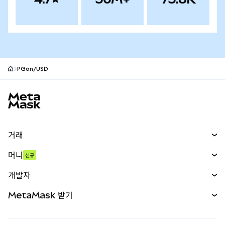
PGon/USD
MetaMask 사이트 바닥글
거래
스왑
머니
신규
예측 시장
신규
매수
개발자
무기한 선물
신규
카드
문서 보기
MetaMask 받기
실물자산
mUSD
신규
대시보드
Transaction Shield
수익 창출
Smart Accounts Kit
에이전트 지갑
신규