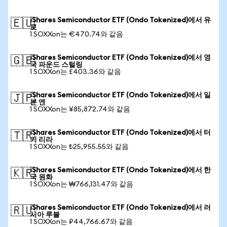
iShares Semiconductor ETF (Ondo Tokenized)에서 유
🇪🇺
로
1 SOXXon는 €470.74와 같음
iShares Semiconductor ETF (Ondo Tokenized)에서 영
🇬🇧
국 파운드 스털링
1 SOXXon는 £403.36와 같음
iShares Semiconductor ETF (Ondo Tokenized)에서 일
🇯🇵
본 엔
1 SOXXon는 ¥85,872.74와 같음
iShares Semiconductor ETF (Ondo Tokenized)에서 터
🇹🇷
키 리라
1 SOXXon는 ₺25,955.55와 같음
iShares Semiconductor ETF (Ondo Tokenized)에서 한
🇰🇷
국 원화
1 SOXXon는 ₩766,131.47와 같음
iShares Semiconductor ETF (Ondo Tokenized)에서 러
🇷🇺
시아 루블
1 SOXXon는 ₽44,766.67와 같음