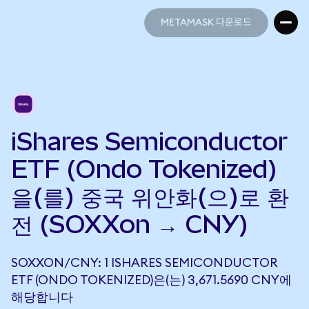
METAMASK 다운로드
METAMASK 다운로드
iShares Semiconductor
ETF (Ondo Tokenized)
을(를) 중국 위안화(으)로 환
전 (SOXXon → CNY)
SOXXON/CNY: 1 ISHARES SEMICONDUCTOR
ETF (ONDO TOKENIZED)은(는) 3,671.5690 CNY에
해당합니다