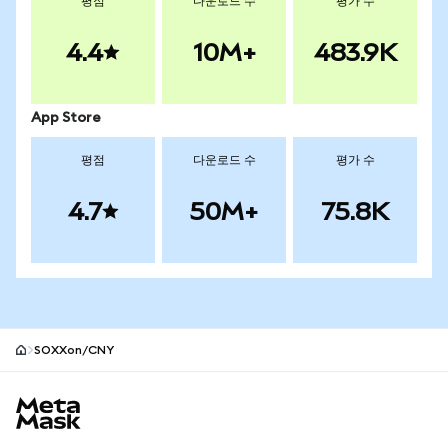
평점
다운로드 수
평가 수
4.4
10M+
483.9K
App Store
평점
다운로드 수
평가 수
4.7
50M+
75.8K
SOXXon/CNY
MetaMask 사이트 바닥글