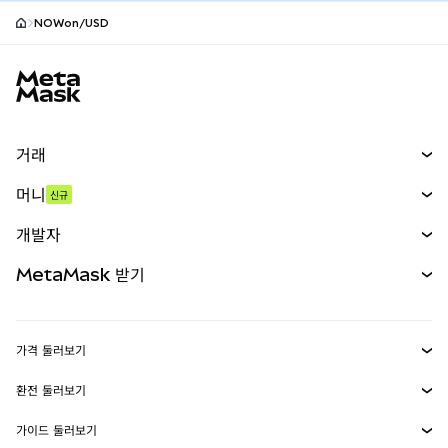
NOWon/USD
MetaMask 사이트 바닥글
거래
스왑
머니
신규
예측 시장
신규
매수
개발자
무기한 선물
신규
카드
문서 보기
MetaMask 받기
실물자산
mUSD
신규
대시보드
Transaction Shield
수익 창출
Smart Accounts Kit
에이전트 지갑
신규
가격 둘러보기
임베디드 지갑
Snaps
비트코인 가격
환전 둘러보기
MetaMask Connect
이더리움 가격
보상
신규
BTC를 USD로 환전
솔라나 가격
가이드 둘러보기
Snaps
보안
ETH를 USD로 환전