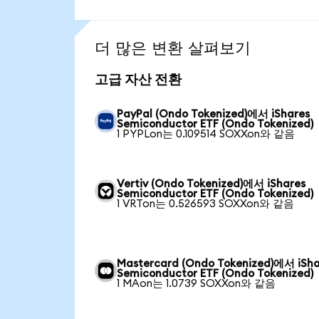
더 많은 변환 살펴보기
고급 자산 전환
PayPal (Ondo Tokenized)에서 iShares
Semiconductor ETF (Ondo Tokenized)
1 PYPLon는 0.109514 SOXXon와 같음
Vertiv (Ondo Tokenized)에서 iShares
Semiconductor ETF (Ondo Tokenized)
1 VRTon는 0.526593 SOXXon와 같음
Mastercard (Ondo Tokenized)에서 iSha
Semiconductor ETF (Ondo Tokenized)
1 MAon는 1.0739 SOXXon와 같음