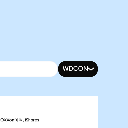
WDCON
OXXon이며, iShares