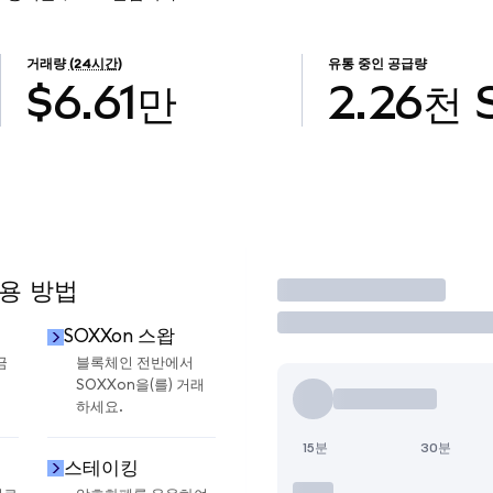
거래량
(24시간)
유통 중인 공급량
$6.61만
2.26천
사용 방법
거래
SOXXon 스왑
금
블록체인 전반에서
SOXXon을(를) 거래
하세요.
15분
30분
스테이킹