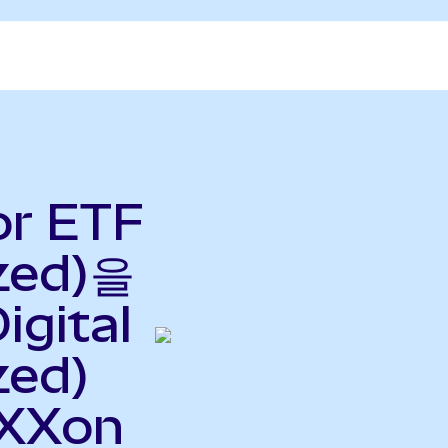
or ETF
zed)을
igital
zed)
XXon