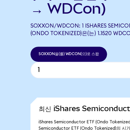
→ WDCon)
SOXXON/WDCON: 1 ISHARES SEMIC
(ONDO TOKENIZED)은(는) 1.1520 
SOXXON을(를) WDCON(으)로 스왑
최신 iShares Semiconduct
iShares Semiconductor ETF (Ondo Tok
Semiconductor ETF (Ondo Tokenized)의 