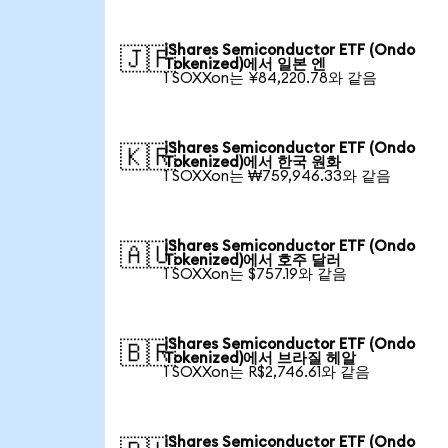
iShares Semiconductor ETF (Ondo
🇯🇵
Tokenized)에서 일본 엔
1 SOXXon는 ¥84,220.78와 같음
iShares Semiconductor ETF (Ondo
🇰🇷
Tokenized)에서 한국 원화
1 SOXXon는 ₩759,946.33와 같음
iShares Semiconductor ETF (Ondo
🇦🇺
Tokenized)에서 호주 달러
1 SOXXon는 $757.19와 같음
iShares Semiconductor ETF (Ondo
🇧🇷
Tokenized)에서 브라질 헤알
1 SOXXon는 R$2,746.61와 같음
iShares Semiconductor ETF (Ondo