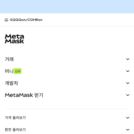
SQQQon/COHRon
MetaMask 사이트 바닥글
거래
스왑
머니
신규
예측 시장
신규
매수
개발자
무기한 선물
신규
카드
문서 보기
MetaMask 받기
실물자산
mUSD
신규
대시보드
Transaction Shield
수익 창출
Smart Accounts Kit
에이전트 지갑
신규
가격 둘러보기
임베디드 지갑
Snaps
비트코인 가격
환전 둘러보기
MetaMask Connect
이더리움 가격
보상
신규