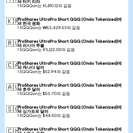
서 터키 리라
1 SQQQon는 ₺1,810.12와 같음
ProShares UltraPro Short QQQ (Ondo Tokenized)에
🇰🇷
서 한국 원화
1 SQQQon는 ₩53,429.53와 같음
ProShares UltraPro Short QQQ (Ondo Tokenized)에
🇷🇺
서 러시아 루블
1 SQQQon는 ₽3,122.00와 같음
ProShares UltraPro Short QQQ (Ondo Tokenized)에
🇨🇦
서 캐나다 달러
1 SQQQon는 $52.94와 같음
ProShares UltraPro Short QQQ (Ondo Tokenized)에
🇦🇺
서 호주 달러
1 SQQQon는 $53.70와 같음
ProShares UltraPro Short QQQ (Ondo Tokenized)에
🇸🇬
서 싱가포르 달러
1 SQQQon는 $48.50와 같음
ProShares UltraPro Short QQQ (Ondo Tokenized)에
🇨🇭