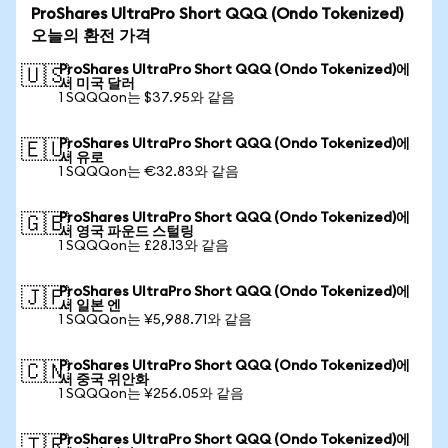
ProShares UltraPro Short QQQ (Ondo Tokenized)
오늘의 환전 가격
ProShares UltraPro Short QQQ (Ondo Tokenized)에
🇺🇸
서 미국 달러
1 SQQQon는 $37.95와 같음
ProShares UltraPro Short QQQ (Ondo Tokenized)에
🇪🇺
서 유로
1 SQQQon는 €32.83와 같음
ProShares UltraPro Short QQQ (Ondo Tokenized)에
🇬🇧
서 영국 파운드 스털링
1 SQQQon는 £28.13와 같음
ProShares UltraPro Short QQQ (Ondo Tokenized)에
🇯🇵
서 일본 엔
1 SQQQon는 ¥5,988.71와 같음
ProShares UltraPro Short QQQ (Ondo Tokenized)에
🇨🇳
서 중국 위안화
1 SQQQon는 ¥256.05와 같음
ProShares UltraPro Short QQQ (Ondo Tokenized)에
🇹🇷