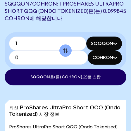
SQQQON/COHRON: 1 PROSHARES ULTRAPRO
SHORT QQQ (ONDO TOKENIZED)은(는) 0.099845
COHRON에 해당합니다
SQQQON
COHRON
SQQQON을(를) COHRON(으)로 스왑
최신 ProShares UltraPro Short QQQ (Ondo
Tokenized) 시장 정보
ProShares UltraPro Short QQQ (Ondo Tokenized)