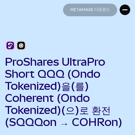
METAMASK 다운로드
METAMASK 다운로드
ProShares UltraPro
Short QQQ (Ondo
Tokenized)을(를)
Coherent (Ondo
Tokenized)(으)로 환전
(SQQQon → COHRon)