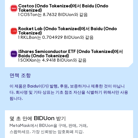
Costco (Ondo Tokenized)에서 Baidu (Ondo
Tokenized)
1 COSTon는 8.7632 BIDUon와 같음
Rocket Lab (Ondo Tokenized)에서 Baidu (Ondo
Tokenized)
1 RKLBon는 0.704929 BIDUon와 같음
iShares Semiconductor ETF (Ondo Tokenized)에서
Baidu (Ondo Tokenized)
1 SOXXon는 4.9418 BIDUon와 같음
면책 조항
이 제품은 Baidu이(가) 발행, 후원, 보증하거나 제휴한 것이 아닙니
다. 회사명 및 기타 상표는 기초 참조 자산을 식별하기 위해서만 사용
됩니다.
몇 초 만에 BIDUon 받기
MetaMask에서 BIDUon을 구매, 판매, 거래,
스왑하세요. 가장 신뢰받는 암호화폐 지갑.