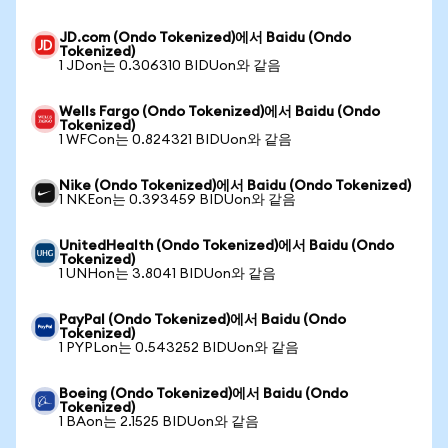
JD.com (Ondo Tokenized)에서 Baidu (Ondo
Tokenized)
1 JDon는 0.306310 BIDUon와 같음
Wells Fargo (Ondo Tokenized)에서 Baidu (Ondo
Tokenized)
1 WFCon는 0.824321 BIDUon와 같음
Nike (Ondo Tokenized)에서 Baidu (Ondo Tokenized)
1 NKEon는 0.393459 BIDUon와 같음
UnitedHealth (Ondo Tokenized)에서 Baidu (Ondo
Tokenized)
1 UNHon는 3.8041 BIDUon와 같음
PayPal (Ondo Tokenized)에서 Baidu (Ondo
Tokenized)
1 PYPLon는 0.543252 BIDUon와 같음
Boeing (Ondo Tokenized)에서 Baidu (Ondo
Tokenized)
1 BAon는 2.1525 BIDUon와 같음