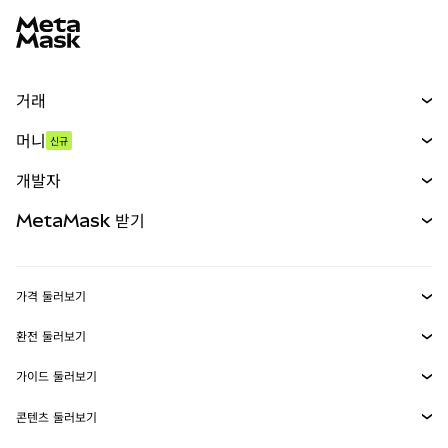
거래
스왑
머니
신규
예측 시장
신규
매수
개발자
무기한 선물
신규
카드
문서 보기
MetaMask 받기
실물자산
mUSD
신규
대시보드
Transaction Shield
수익 창출
Smart Accounts Kit
에이전트 지갑
신규
가격 둘러보기
임베디드 지갑
Snaps
비트코인 가격
환전 둘러보기
MetaMask Connect
이더리움 가격
보상
신규
BTC를 USD로 환전
솔라나 가격
가이드 둘러보기
Snaps
보안
ETH를 USD로 환전
BTC 매수
시바이누 가격
USDT를 INR로 환전
콘텐츠 둘러보기
웹3 서비스
고객 지원
ETH 매수
페페 가격
비트코인 지갑
BTC를 USDT로 환전