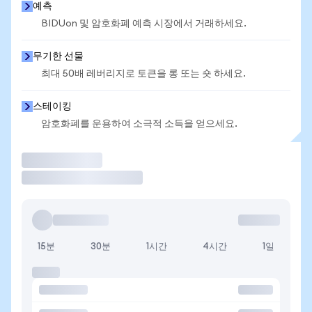
예측
BIDUon 및 암호화폐 예측 시장에서 거래하세요.
무기한 선물
최대 50배 레버리지로 토큰을 롱 또는 숏 하세요.
스테이킹
암호화폐를 운용하여 소극적 소득을 얻으세요.
거래
15분
30분
1시간
4시간
1일