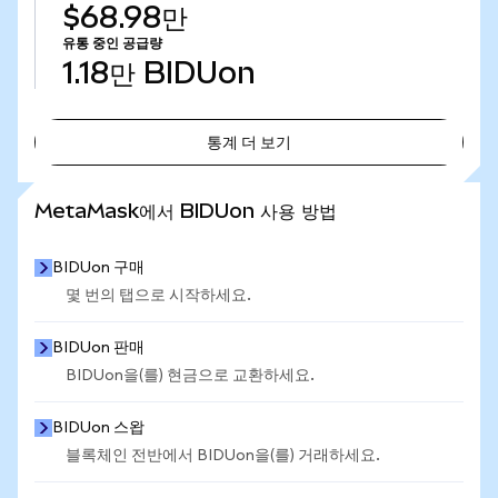
$68.98만
유통 중인 공급량
1.18만
BIDUon
통계 더 보기
통계 더 보기
MetaMask에서 BIDUon 사용 방법
BIDUon 구매
몇 번의 탭으로 시작하세요.
BIDUon 판매
BIDUon을(를) 현금으로 교환하세요.
BIDUon 스왑
블록체인 전반에서 BIDUon을(를) 거래하세요.