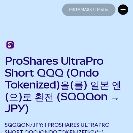
METAMASK 다운로드
METAMASK 다운로드
ProShares UltraPro
Short QQQ (Ondo
Tokenized)을(를) 일본 엔
(으)로 환전 (SQQQon →
JPY)
SQQQON/JPY: 1 PROSHARES ULTRAPRO
SHORT QQQ (ONDO TOKENIZED)은(는)