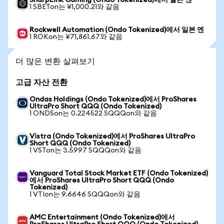
SharpLink Gaming (Ondo Tokenized)에서 일본 엔
1 SBETon는 ¥1,000.21와 같음
Rockwell Automation (Ondo Tokenized)에서 일본 엔
1 ROKon는 ¥71,861.67와 같음
더 많은 변환 살펴보기
고급 자산 전환
Ondas Holdings (Ondo Tokenized)에서 ProShares
UltraPro Short QQQ (Ondo Tokenized)
1 ONDSon는 0.224522 SQQQon와 같음
Vistra (Ondo Tokenized)에서 ProShares UltraPro
Short QQQ (Ondo Tokenized)
1 VSTon는 3.5997 SQQQon와 같음
Vanguard Total Stock Market ETF (Ondo Tokenized)
에서 ProShares UltraPro Short QQQ (Ondo
Tokenized)
1 VTIon는 9.6646 SQQQon와 같음
AMC Entertainment (Ondo Tokenized)에서