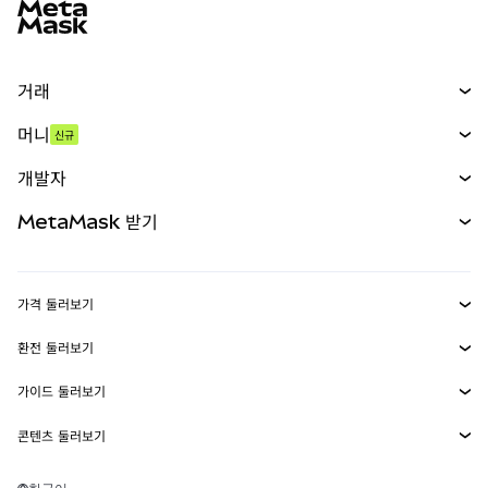
거래
스왑
머니
신규
예측 시장
신규
매수
개발자
무기한 선물
신규
카드
문서 보기
MetaMask 받기
실물자산
mUSD
신규
대시보드
Transaction Shield
수익 창출
Smart Accounts Kit
에이전트 지갑
신규
가격 둘러보기
임베디드 지갑
Snaps
비트코인 가격
환전 둘러보기
MetaMask Connect
이더리움 가격
보상
신규
BTC를 USD로 환전
솔라나 가격
가이드 둘러보기
Snaps
보안
ETH를 USD로 환전
BTC 매수
시바이누 가격
USDT를 INR로 환전
콘텐츠 둘러보기
웹3 서비스
고객 지원
ETH 매수
페페 가격
비트코인 지갑
BTC를 USDT로 환전
SOL 매수
채용
테더 가격
솔라나 지갑