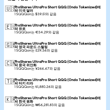
ProShares UltraPro Short QQQ (Ondo Tokenized)에
🇺🇸
서 미국 달러
1 SQQQon는 $39.51와 같음
ProShares UltraPro Short QQQ (Ondo Tokenized)에
🇪🇺
서 유로
1 SQQQon는 €34.29와 같음
ProShares UltraPro Short QQQ (Ondo Tokenized)에
🇬🇧
서 영국 파운드 스털링
1 SQQQon는 £29.36와 같음
ProShares UltraPro Short QQQ (Ondo Tokenized)에
🇨🇳
서 중국 위안화
1 SQQQon는 ¥266.67와 같음
ProShares UltraPro Short QQQ (Ondo Tokenized)에
🇹🇷
서 터키 리라
1 SQQQon는 ₺1,880.26와 같음
ProShares UltraPro Short QQQ (Ondo Tokenized)에
🇰🇷
서 한국 원화
1 SQQQon는 ₩56,281.83와 같음