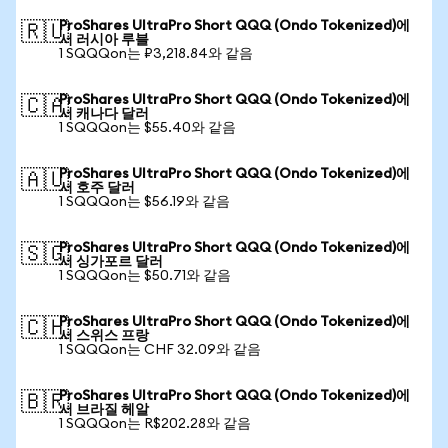
ProShares UltraPro Short QQQ (Ondo Tokenized)에
🇷🇺
서 러시아 루블
1 SQQQon는 ₽3,218.84와 같음
ProShares UltraPro Short QQQ (Ondo Tokenized)에
🇨🇦
서 캐나다 달러
1 SQQQon는 $55.40와 같음
ProShares UltraPro Short QQQ (Ondo Tokenized)에
🇦🇺
서 호주 달러
1 SQQQon는 $56.19와 같음
ProShares UltraPro Short QQQ (Ondo Tokenized)에
🇸🇬
서 싱가포르 달러
1 SQQQon는 $50.71와 같음
ProShares UltraPro Short QQQ (Ondo Tokenized)에
🇨🇭
서 스위스 프랑
1 SQQQon는 CHF 32.09와 같음
ProShares UltraPro Short QQQ (Ondo Tokenized)에
🇧🇷
서 브라질 헤알
1 SQQQon는 R$202.28와 같음