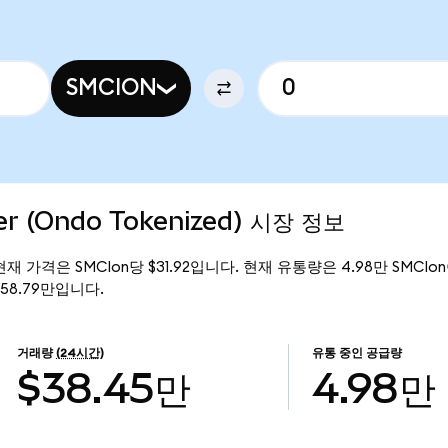
SMCION
er (Ondo Tokenized) 시장 정보
d)의 현재 가격은 SMCIon당 $31.92입니다. 현재 유통량은 4.98만 SMCIon이
$158.79만입니다.
거래량
(24시간)
유통 중인 공급량
$38.45만
4.98만