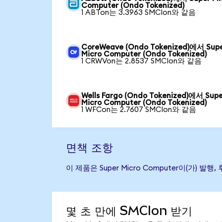
Computer (Ondo Tokenized)
1 ABTon는 3.3963 SMCIon와 같음
CoreWeave (Ondo Tokenized)에서 Sup
Micro Computer (Ondo Tokenized)
1 CRWVon는 2.8537 SMCIon와 같음
Wells Fargo (Ondo Tokenized)에서 Sup
Micro Computer (Ondo Tokenized)
1 WFCon는 2.7607 SMCIon와 같음
면책 조항
이 제품은 Super Micro Computer이(가
몇 초 만에 SMCIon 받기