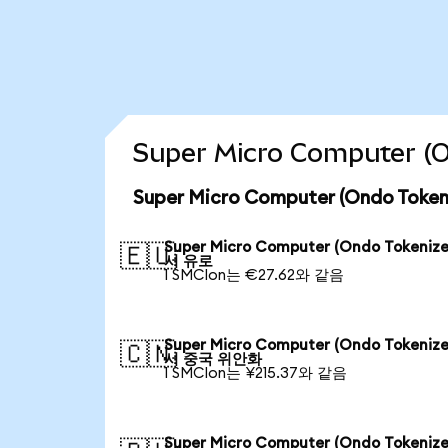
Super Micro Computer
Super Micro Computer (Ondo To
Super Micro Computer (Ondo Tokeniz
🇪🇺
서 유로
1 SMCIon는 €27.62와 같음
Super Micro Computer (Ondo Tokeniz
🇨🇳
서 중국 위안화
1 SMCIon는 ¥215.37와 같음
Super Micro Computer (Ondo Tokeniz