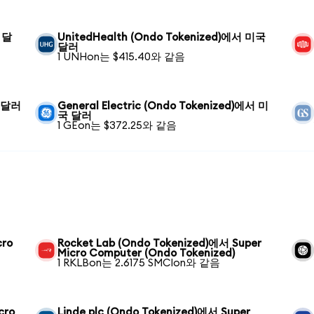
 달
UnitedHealth (Ondo Tokenized)에서 미국
달러
1 UNHon는 $415.40와 같음
국 달러
General Electric (Ondo Tokenized)에서 미
국 달러
1 GEon는 $372.25와 같음
cro
Rocket Lab (Ondo Tokenized)에서 Super
Micro Computer (Ondo Tokenized)
1 RKLBon는 2.6175 SMCIon와 같음
cro
Linde plc (Ondo Tokenized)에서 Super