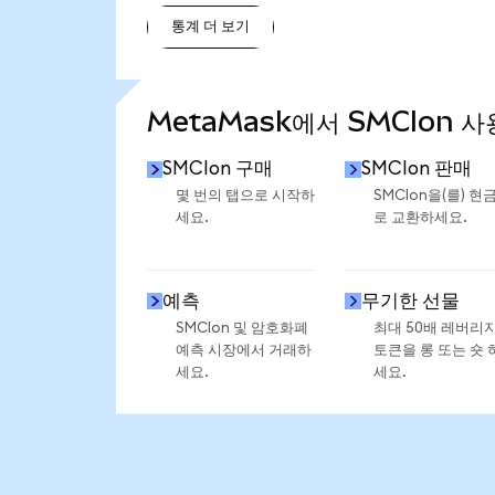
통계 더 보기
통계 더 보기
MetaMask에서 SMCIon 사
SMCIon 구매
SMCIon 판매
몇 번의 탭으로 시작하
SMCIon을(를) 현
세요.
로 교환하세요.
예측
무기한 선물
SMCIon 및 암호화폐
최대 50배 레버리
예측 시장에서 거래하
토큰을 롱 또는 숏 
세요.
세요.