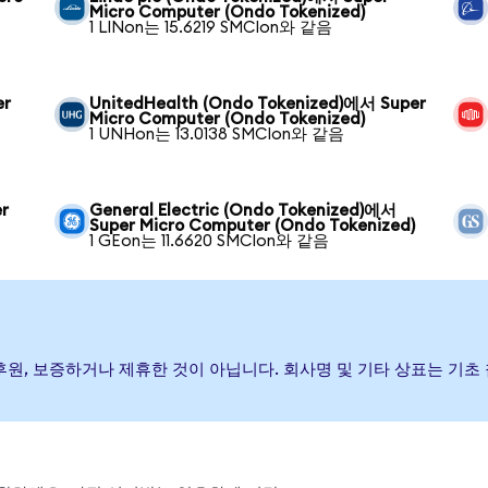
Micro Computer (Ondo Tokenized)
1 LINon는 15.6219 SMCIon와 같음
er
UnitedHealth (Ondo Tokenized)에서 Super
Micro Computer (Ondo Tokenized)
1 UNHon는 13.0138 SMCIon와 같음
er
General Electric (Ondo Tokenized)에서
Super Micro Computer (Ondo Tokenized)
1 GEon는 11.6620 SMCIon와 같음
) 발행, 후원, 보증하거나 제휴한 것이 아닙니다. 회사명 및 기타 상표는