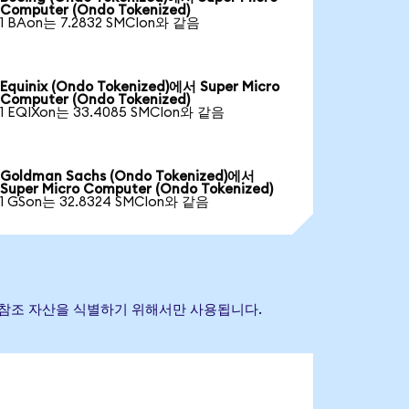
Computer (Ondo Tokenized)
1 BAon는 7.2832 SMCIon와 같음
Equinix (Ondo Tokenized)에서 Super Micro
Computer (Ondo Tokenized)
1 EQIXon는 33.4085 SMCIon와 같음
Goldman Sachs (Ondo Tokenized)에서
Super Micro Computer (Ondo Tokenized)
1 GSon는 32.8324 SMCIon와 같음
 기초 참조 자산을 식별하기 위해서만 사용됩니다.