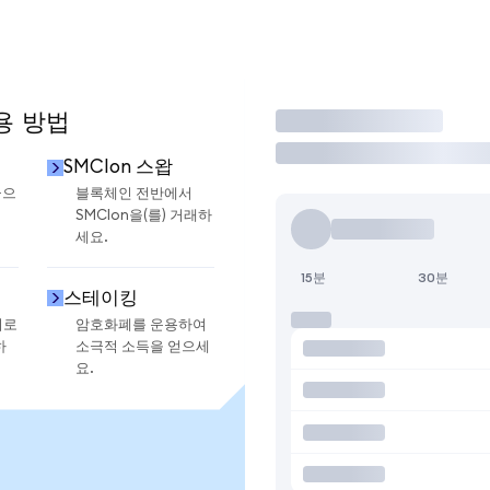
용 방법
거래
SMCIon 스왑
금으
블록체인 전반에서
SMCIon을(를) 거래하
세요.
15분
30분
스테이킹
지로
암호화폐를 운용하여
하
소극적 소득을 얻으세
요.