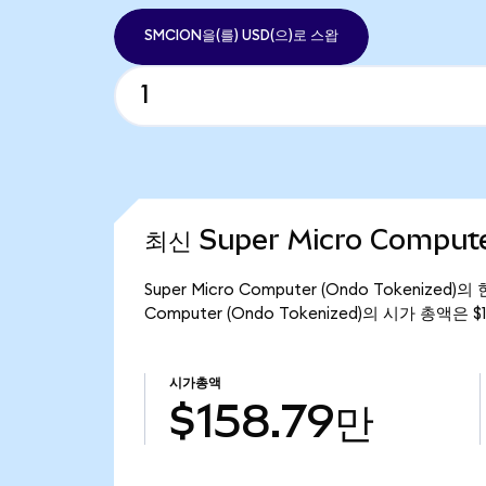
SMCION을(를) USD(으)로 스왑
최신 Super Micro Comput
Super Micro Computer (Ondo Tokenize
Computer (Ondo Tokenized)의 시가 총액은 
시가총액
$158.79만