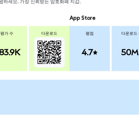
, 스왑하세요. 가장 신뢰받는 암호화폐 지갑.
App Store
평가 수
다운로드
평점
다운로드
83.9K
4.7
50M