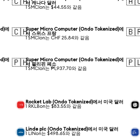
🇨🇦
🇦
서 캐나다 달러
1 SMCIon는 $44.55와 같음
ed)에
Super Micro Computer (Ondo Tokenized)에
🇨🇭
🇧
서 스위스 프랑
1 SMCIon는 CHF 25.84와 같음
ed)에
Super Micro Computer (Ondo Tokenized)에
🇵🇭
🇵
서 필리핀 페소
1 SMCIon는 ₱1,937.70와 같음
Rocket Lab (Ondo Tokenized)에서 미국 달러
1 RKLBon는 $83.55와 같음
Linde plc (Ondo Tokenized)에서 미국 달러
1 LINon는 $498.65와 같음