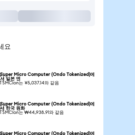
보세요
Super Micro Computer (Ondo Tokenized)에

서 일본 엔
1 SMCIon는 ¥5,037.14와 같음
Super Micro Computer (Ondo Tokenized)에

서 한국 원화
1 SMCIon는 ₩44,938.91와 같음
Super Micro Computer (Ondo Tokenized)에