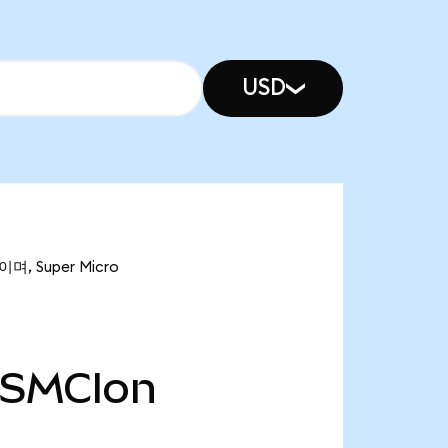
USD
며, Super Micro
SMCIon