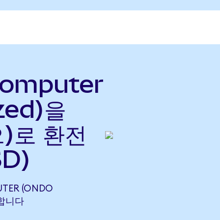
Computer
zed)을
으)로 환전
SD)
UTER (ONDO
해당합니다