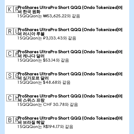
ProShares UltraPro Short QQQ (Ondo Tokenized)에
🇰🇷
서 한국 원화
1 SQQQon는 ₩53,625.22와 같음
ProShares UltraPro Short QQQ (Ondo Tokenized)에
🇷🇺
서 러시아 루블
1 SQQQon는 ₽3,133.43와 같음
ProShares UltraPro Short QQQ (Ondo Tokenized)에
🇨🇦
서 캐나다 달러
1 SQQQon는 $53.14와 같음
ProShares UltraPro Short QQQ (Ondo Tokenized)에
🇸🇬
서 싱가포르 달러
1 SQQQon는 $48.68와 같음
ProShares UltraPro Short QQQ (Ondo Tokenized)에
🇨🇭
서 스위스 프랑
1 SQQQon는 CHF 30.78와 같음
ProShares UltraPro Short QQQ (Ondo Tokenized)에
🇧🇷
서 브라질 헤알
1 SQQQon는 R$194.17와 같음