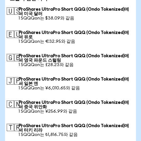
ProShares UltraPro Short QQQ (Ondo Tokenized)에
🇺🇸
서 미국 달러
1 SQQQon는 $38.09와 같음
ProShares UltraPro Short QQQ (Ondo Tokenized)에
🇪🇺
서 유로
1 SQQQon는 €32.95와 같음
ProShares UltraPro Short QQQ (Ondo Tokenized)에
🇬🇧
서 영국 파운드 스털링
1 SQQQon는 £28.23와 같음
ProShares UltraPro Short QQQ (Ondo Tokenized)에
🇯🇵
서 일본 엔
1 SQQQon는 ¥6,010.65와 같음
ProShares UltraPro Short QQQ (Ondo Tokenized)에
🇨🇳
서 중국 위안화
1 SQQQon는 ¥256.99와 같음
ProShares UltraPro Short QQQ (Ondo Tokenized)에
🇹🇷
서 터키 리라
1 SQQQon는 ₺1,816.75와 같음