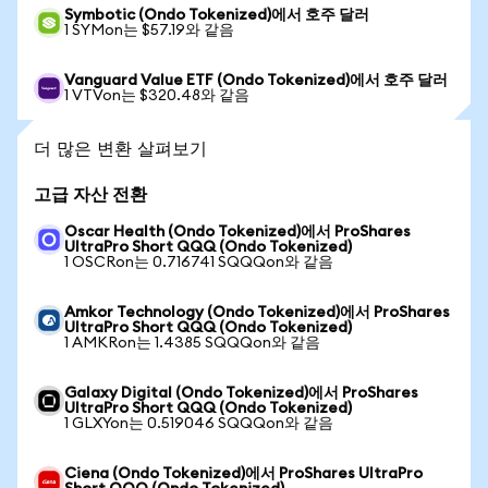
Symbotic (Ondo Tokenized)에서 호주 달러
1 SYMon는 $57.19와 같음
Vanguard Value ETF (Ondo Tokenized)에서 호주 달러
1 VTVon는 $320.48와 같음
더 많은 변환 살펴보기
고급 자산 전환
Oscar Health (Ondo Tokenized)에서 ProShares
UltraPro Short QQQ (Ondo Tokenized)
1 OSCRon는 0.716741 SQQQon와 같음
Amkor Technology (Ondo Tokenized)에서 ProShares
UltraPro Short QQQ (Ondo Tokenized)
1 AMKRon는 1.4385 SQQQon와 같음
Galaxy Digital (Ondo Tokenized)에서 ProShares
UltraPro Short QQQ (Ondo Tokenized)
1 GLXYon는 0.519046 SQQQon와 같음
Ciena (Ondo Tokenized)에서 ProShares UltraPro