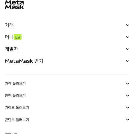
거래
스왑
머니
신규
예측 시장
신규
매수
개발자
무기한 선물
신규
카드
문서 보기
MetaMask 받기
실물자산
mUSD
신규
대시보드
Transaction Shield
수익 창출
Smart Accounts Kit
에이전트 지갑
신규
가격 둘러보기
임베디드 지갑
Snaps
비트코인 가격
환전 둘러보기
MetaMask Connect
이더리움 가격
보상
신규
BTC를 USD로 환전
솔라나 가격
가이드 둘러보기
Snaps
보안
ETH를 USD로 환전
BTC 매수
시바이누 가격
USDT를 INR로 환전
콘텐츠 둘러보기
웹3 서비스
고객 지원
ETH 매수
페페 가격
비트코인 지갑
BTC를 USDT로 환전
SOL 매수
채용
테더 가격
솔라나 지갑