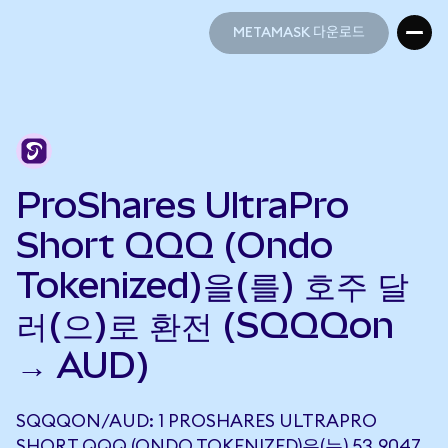
METAMASK 다운로드
METAMASK 다운로드
ProShares UltraPro
Short QQQ (Ondo
Tokenized)을(를) 호주 달
러(으)로 환전 (SQQQon
→ AUD)
SQQQON/AUD: 1 PROSHARES ULTRAPRO
SHORT QQQ (ONDO TOKENIZED)은(는) 53.9047