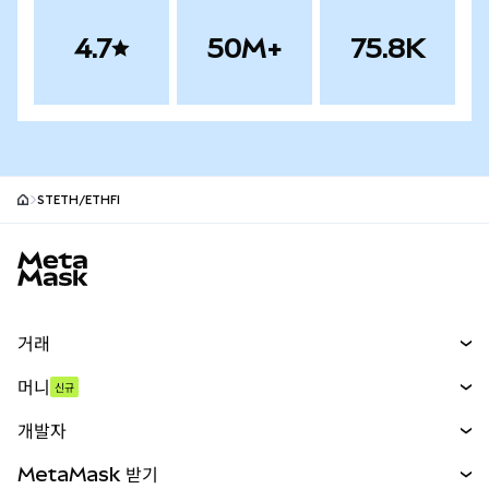
4.7
50M+
75.8K
STETH/ETHFI
MetaMask 사이트 바닥글
거래
스왑
머니
신규
예측 시장
신규
매수
개발자
무기한 선물
신규
카드
문서 보기
MetaMask 받기
실물자산
mUSD
신규