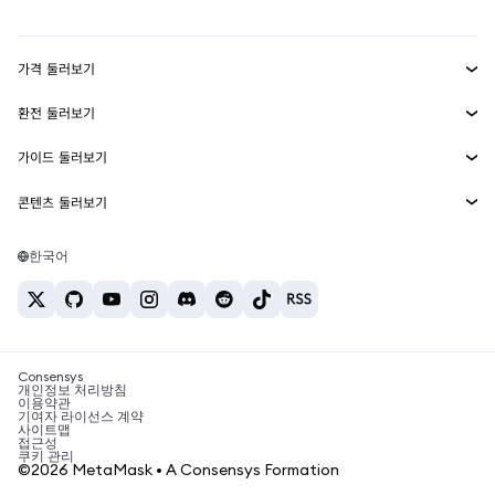
대시보드
Transaction Shield
수익 창출
Smart Accounts Kit
에이전트 지갑
신규
가격 둘러보기
임베디드 지갑
Snaps
비트코인 가격
환전 둘러보기
MetaMask Connect
이더리움 가격
보상
신규
BTC를 USD로 환전
솔라나 가격
가이드 둘러보기
Snaps
보안
ETH를 USD로 환전
BTC 매수
시바이누 가격
USDT를 INR로 환전
콘텐츠 둘러보기
웹3 서비스
고객 지원
ETH 매수
페페 가격
비트코인 지갑
BTC를 USDT로 환전
SOL 매수
채용
테더 가격
솔라나 지갑
한국어
BTC를 INR로 환전
PEPE 매수
연락처
USDC 가격
최고의 암호화폐 카드
ETH를 USDT로 환전
USDT 매수
체인링크 가격
최고의 모바일 암호화폐 지갑
USDT를 PHP로 환전
USDC 매수
Polymarket이란?
BTC를 EUR로 환전
SHIB 매수
Consensys
암호화폐 세금 뉴스
개인정보 처리방침
이용약관
BNB 매수
기여자 라이선스 계약
암호화폐 매수 방법
사이트맵
접근성
비트코인 매도 방법
쿠키 관리
©2026 MetaMask • A Consensys Formation